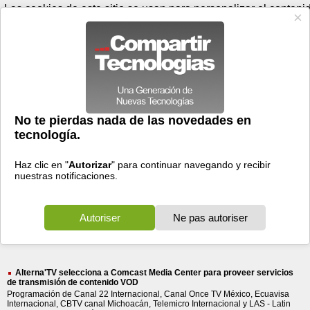
Jueves 06 de agosto - 13:15
Registrar
Conectar
Las cookies de este sitio se usan para personalizar el conteni
los anuncios, para ofrecer funciones de medios sociales y pa
analizar el tráfico. Además, compartimos información sobre el
que haga del sitio web con nuestros partners de medios social
de publicidad y de análisis web.
OK
Foros
Prensa
Videos
Tecnologias
>
Buscar
> disponibles servicios
disponibles
servicios
2646 resultados
Ordenar por fecha
-
Ordenar por pertinencia
Todos
Prensa
Foros
(2646)
(2563)
(83)
Alterna'TV selecciona a Comcast Media Center para proveer servicios
de transmisión de contenido VOD
Programación de Canal 22 Internacional, Canal Once TV México, Ecuavisa
Internacional, CBTV canal Michoacán, Telemicro Internacional y LAS - Latin