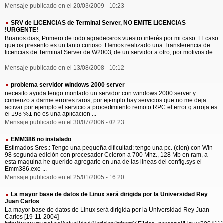
Mensaje publicado en el 20/03/2009 - 10:23
SRV de LICENCIAS de Terminal Server, NO EMITE LICENCIAS
!URGENTE!
Buanos dias, Primero de todo agradeceros vuestro interés por mi caso. El caso
que os presento es un tanto curioso. Hemos realizado una Transferencia de
licencias de Terminal Server de W2003, de un servidor a otro, por motivos de
...
Mensaje publicado en el 13/08/2008 - 10:12
problema servidor windows 2000 server
necesito ayuda tengo montado un servidor con windows 2000 server y
comenzo a darme errores raros, por ejemplo hay servicios que no me deja
activar por ejemplo el servicio a procedimiento remoto RPC el error q arroja es
el 193 %1 no es una aplicacion ...
Mensaje publicado en el 30/07/2006 - 02:23
EMM386 no instalado
Estimados Sres.: Tengo una pequeña dificultad; tengo una pc. (clon) con Win
98 segunda edición con procesador Celeron a 700 Mhz., 128 Mb en ram, a
esta maquina he querido agregarle en una de las lineas del config.sys el
Emm386.exe ...
Mensaje publicado en el 25/01/2005 - 16:20
La mayor base de datos de Linux será dirigida por la Universidad Rey
Juan Carlos
La mayor base de datos de Linux será dirigida por la Universidad Rey Juan
Carlos [19-11-2004]