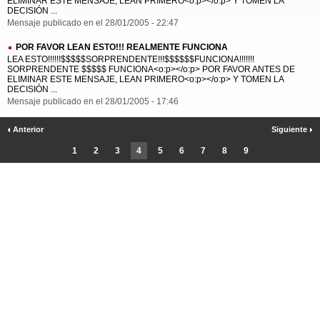
ELIMINAR ESTE MENSAJE, LEAN PRIMERO<o:p></o:p> Y TOMEN LA
DECISIÓN ...
Mensaje publicado en el 28/01/2005 - 22:47
POR FAVOR LEAN ESTO!!! REALMENTE FUNCIONA
LEA ESTO!!!!!!$$$$$SORPRENDENTE!!!$$$$$$FUNCIONA!!!!!!!
SORPRENDENTE $$$$$ FUNCIONA<o:p></o:p> POR FAVOR ANTES DE
ELIMINAR ESTE MENSAJE, LEAN PRIMERO<o:p></o:p> Y TOMEN LA
DECISIÓN ...
Mensaje publicado en el 28/01/2005 - 17:46
Anterior
Siguiente
1
2
3
4
5
6
7
8
9