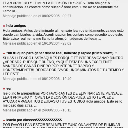
LEAN PRIMERO Y TOMEN LA DECISIÓN DESPUÉS. Hola amigos: A
continuación les contare como sucedió todo esto: Este aviso realmente me
llamo la ...
Mensaje publicado en el 08/02/2005 - 00:27
hola amigos
Hola amigos: Antes de eliminarlo al mensaje lean detenidamente, ya que esto
puede cambiarles la vida. A continuación les contare como sucedió todo esto:
Este aviso realmente me llamo la atención, además de llegar ...
Mensaje publicado en el 16/10/2004 - 23:02
"un truquito para ganar dinero real, honesto y rapido (truco real!!!)!!"
SI HAS LLEGADO HASTA AQUÍ ES PORQUE TE INTERESA GANAR DINERO
¿VERDAD?, PUES QUE BUENO, YA QUE ESTA ES UNA EXCELENTE
MANERA DE GANAR DINERO POR INTERNET RAPIDO Y
HONESTAMENTE!!!. DEDICA POR FAVOR UNOS MINUTOS DE TU TIEMPO Y
LEE ESTE ...
Mensaje publicado en el 08/12/2006 - 19:40
ver
leelo, no te arrepentiras POR FAVOR ANTES DE ELIMINAR ESTE MENSAJE,
LEAN PRIMERO Y TOMEN LA DECISIÓN DESPUÉS. ESTO TE PUEDE
AYUDAR A PAGAR TUS DEUDAS O TUS ESTUDIOS Hola amigos: Esto es lo
me pasó días atrás, ...
Mensaje publicado en el 24/08/2005 - 18:11
leanlo por diossss$$$$$$$$$$$$$
POR FAVOR LEAN ESTO!!! REALMENTE FUNCIONA ANTES DE ELIMINAR