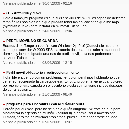
Mensaje publicado en el 30/07/2009 - 02:16
OT - Antivirus y movil
Hola a todos, mi pregunta es que si el antivirus de mi PC es capaz de detectar
también los posibles virus que puedan tener las aplicaciones que me bajo
(symbian o Java) para instalar en mi movil. Un saludo.
Mensaje publicado en el 24/07/2009 - 12:36
PERFIL MOVIL NO SE GUARDA
Buenos dias, Tengo un portátil con Windows Xp Prof (Conectado mediante
cable), un servidor W 2003 SBS. La cuenta de usuario es administrador del
dominio y le he asignado una ruta de perfil movil, esta ruta pertenece al
servidor. Esta cuenta ...
Mensaje publicado en el 08/06/2009 - 13:15
Perfil movil obligatorio y redireccionamiento
Hola, Me encuentro con un problema. Tengo un perfil movil obligatorio que
tiene redireccionada la carpeta de escritorio. El problema viene cuando creo,
por ejemplo, una carpeta en el escritorio y esta se mantiene incluso despues
de cerrar sesion ...
Mensaje publicado en el 21/05/2009 - 08:40
programa para sincronizar con el móvil en vista
Perdón por el cross, pero no se bien a quién dirigirme. Se trata de que para
sincronizar la agenda de mi móvil (celular!!!) lo normal sería hacerlo con
Outlook, pero me da muchos problemas, pues quiere apoderarse de todo ...
Mensaje publicado en el 07/07/2008 - 10:37