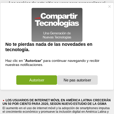
Jueves 06 de agosto - 05:44
Registrar
Conectar
Las cookies de este sitio se usan para personalizar el
contenido y los anuncios, para ofrecer funciones de medios
sociales y para analizar el tráfico. Además, compartimos
información sobre el uso que haga del sitio web con nuestros
partners de medios sociales, de publicidad y de análisis
web.
OK
Foros
Prensa
Videos
Tecnologias
>
Buscar
> movil
movil
4999 resultados
Ordenar por fecha
-
Ordenar por pertinencia
Todos
Prensa
Foros
Videos
(4999)
(4126)
(773)
(100)
LOS USUARIOS DE INTERNET MÓVIL EN AMÉRICA LATINA CRECERÁN
UN 50 POR CIENTO PARA 2020, SEGÚN NUEVO ESTUDIO DE LA GSMA
El aumento en el uso de internet móvil y la adopción de smartphones impulsa
el crecimiento económico y promueve la inclusión digital en América Latina y