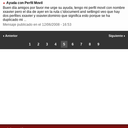
Ayuda con Perfil Movil
Buen día amigos por favor me urge su ayuda, tengo mi perfil movil con nombre
xxavier pero el dia de ayer en la ruta c:\document and settings\ veo que hay
dos perfiles xxavier y xxavier.dominio que significa esto porque se ha
duplicado mi ...
Mensaje publicado en el 12/06/2008 - 16:53
Anterior
Siguiente
1
2
3
4
5
6
7
8
9