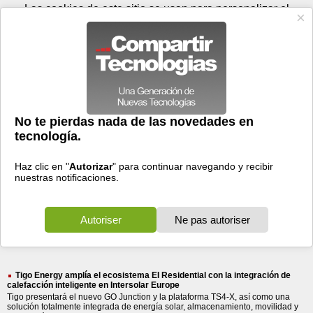
Lunes 10 de agosto - 16:08
Registrar
Conectar
Las cookies de este sitio se usan para personalizar el
contenido y los anuncios, para ofrecer funciones de medios
sociales y para analizar el tráfico. Además, compartimos
información sobre el uso que haga del sitio web con nuestros
partners de medios sociales, de publicidad y de análisis
web.
OK
Foros
Prensa
Videos
Tecnologias
>
Buscar
> parque
parque
233 resultados
Ordenar por fecha
-
Ordenar por pertinencia
Todos
Prensa
Foros
Videos
(233)
(185)
(47)
(1)
Tigo Energy amplía el ecosistema EI Residential con la integración de
calefacción inteligente en Intersolar Europe
Tigo presentará el nuevo GO Junction y la plataforma TS4-X, así como una
solución totalmente integrada de energía solar, almacenamiento, movilidad y