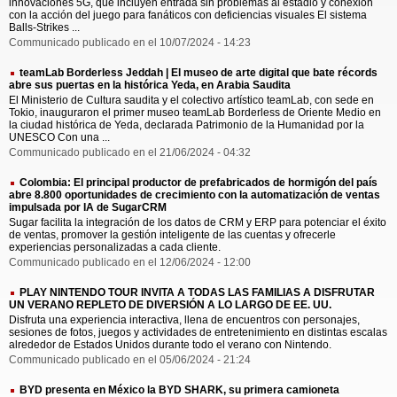
innovaciones 5G, que incluyen entrada sin problemas al estadio y conexión
con la acción del juego para fanáticos con deficiencias visuales El sistema
Balls-Strikes ...
Communicado publicado en el 10/07/2024 - 14:23
teamLab Borderless Jeddah | El museo de arte digital que bate récords
abre sus puertas en la histórica Yeda, en Arabia Saudita
El Ministerio de Cultura saudita y el colectivo artístico teamLab, con sede en
Tokio, inauguraron el primer museo teamLab Borderless de Oriente Medio en
la ciudad histórica de Yeda, declarada Patrimonio de la Humanidad por la
UNESCO Con una ...
Communicado publicado en el 21/06/2024 - 04:32
Colombia: El principal productor de prefabricados de hormigón del país
abre 8.800 oportunidades de crecimiento con la automatización de ventas
impulsada por IA de SugarCRM
Sugar facilita la integración de los datos de CRM y ERP para potenciar el éxito
de ventas, promover la gestión inteligente de las cuentas y ofrecerle
experiencias personalizadas a cada cliente.
Communicado publicado en el 12/06/2024 - 12:00
PLAY NINTENDO TOUR INVITA A TODAS LAS FAMILIAS A DISFRUTAR
UN VERANO REPLETO DE DIVERSIÓN A LO LARGO DE EE. UU.
Disfruta una experiencia interactiva, llena de encuentros con personajes,
sesiones de fotos, juegos y actividades de entretenimiento en distintas escalas
alrededor de Estados Unidos durante todo el verano con Nintendo.
Communicado publicado en el 05/06/2024 - 21:24
BYD presenta en México la BYD SHARK, su primera camioneta