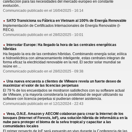
calefacción para las necesidades del mercado europeo en constante
evolución..
Communicado publicado en el 16/04/2025 - 16:14
SATO Transiciona su Fábrica en Vietnam al 100% de Energía Renovable
Implementación de Certificados Internacionales de Energía Renovable (I-
RECs).
Communicado publicado en el 28/02/2025 - 10:01
Intersolar Europe: Ha llegado la hora de las centrales energéticas
híbridas
Ha llegado la era de las centrales híbridas. Combinando energía solar, eólica
e hidroeléctrica con almacenamiento inteligente, estas centrales integran de
forma eficaz la electricidad renovable en la red. El sector solar mundial se
reúne en ...
Communicado publicado en el 28/02/2025 - 09:38
Una nueva encuesta a clientes de VMware revela un fuerte deseo de
maximizar el valor de las licencias perpetuas
El 79 % de los encuestados se mostraron satisfechos con su software actual
de VMware, y la mayoría consideraría la posibilidad de seguir utilizando su
software con licencia perpetua si pudieran obtener asistencia.
Communicado publicado en el 12/12/2024 - 22:43
Veea, O.N.E. Amazon y AECOM colaboran para crear la Internet de los
bosques (Internet of Forests, IoF), una solución híbrida de informática en la
nube para proteger el bioma de la selva tropical y capacitar a las
comunidades locales
El primer proyecto de IoF será expuesto en vivo durante la Conferencia de las