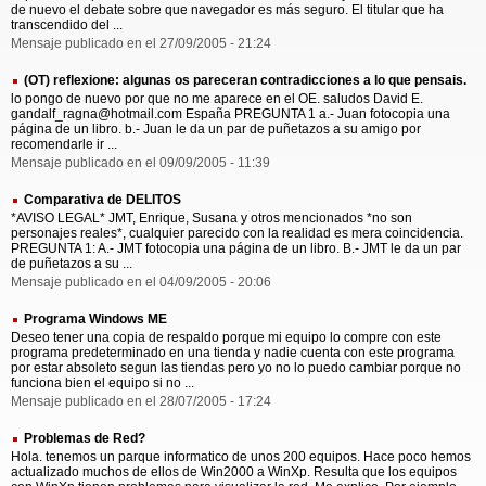
de nuevo el debate sobre que navegador es más seguro. El titular que ha
transcendido del ...
Mensaje publicado en el 27/09/2005 - 21:24
(OT) reflexione: algunas os pareceran contradicciones a lo que pensais.
lo pongo de nuevo por que no me aparece en el OE. saludos David E.
gandalf_ragna@hotmail.com España PREGUNTA 1 a.- Juan fotocopia una
página de un libro. b.- Juan le da un par de puñetazos a su amigo por
recomendarle ir ...
Mensaje publicado en el 09/09/2005 - 11:39
Comparativa de DELITOS
*AVISO LEGAL* JMT, Enrique, Susana y otros mencionados *no son
personajes reales*, cualquier parecido con la realidad es mera coincidencia.
PREGUNTA 1: A.- JMT fotocopia una página de un libro. B.- JMT le da un par
de puñetazos a su ...
Mensaje publicado en el 04/09/2005 - 20:06
Programa Windows ME
Deseo tener una copia de respaldo porque mi equipo lo compre con este
programa predeterminado en una tienda y nadie cuenta con este programa
por estar absoleto segun las tiendas pero yo no lo puedo cambiar porque no
funciona bien el equipo si no ...
Mensaje publicado en el 28/07/2005 - 17:24
Problemas de Red?
Hola. tenemos un parque informatico de unos 200 equipos. Hace poco hemos
actualizado muchos de ellos de Win2000 a WinXp. Resulta que los equipos