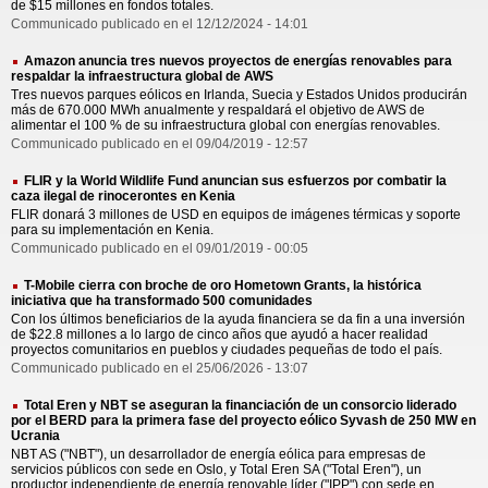
de $15 millones en fondos totales.
Communicado publicado en el 12/12/2024 - 14:01
Amazon anuncia tres nuevos proyectos de energías renovables para
respaldar la infraestructura global de AWS
Tres nuevos parques eólicos en Irlanda, Suecia y Estados Unidos producirán
más de 670.000 MWh anualmente y respaldará el objetivo de AWS de
alimentar el 100 % de su infraestructura global con energías renovables.
Communicado publicado en el 09/04/2019 - 12:57
FLIR y la World Wildlife Fund anuncian sus esfuerzos por combatir la
caza ilegal de rinocerontes en Kenia
FLIR donará 3 millones de USD en equipos de imágenes térmicas y soporte
para su implementación en Kenia.
Communicado publicado en el 09/01/2019 - 00:05
T-Mobile cierra con broche de oro Hometown Grants, la histórica
iniciativa que ha transformado 500 comunidades
Con los últimos beneficiarios de la ayuda financiera se da fin a una inversión
de $22.8 millones a lo largo de cinco años que ayudó a hacer realidad
proyectos comunitarios en pueblos y ciudades pequeñas de todo el país.
Communicado publicado en el 25/06/2026 - 13:07
Total Eren y NBT se aseguran la financiación de un consorcio liderado
por el BERD para la primera fase del proyecto eólico Syvash de 250 MW en
Ucrania
NBT AS ("NBT"), un desarrollador de energía eólica para empresas de
servicios públicos con sede en Oslo, y Total Eren SA ("Total Eren"), un
productor independiente de energía renovable líder ("IPP") con sede en ...