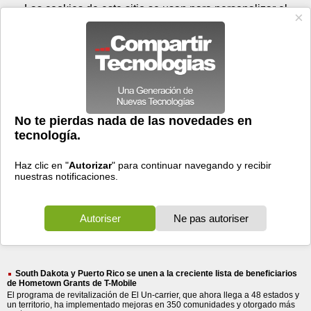
Viernes 07 de agosto - 08:54
Registrar
Conectar
Las cookies de este sitio se usan para personalizar el
contenido y los anuncios, para ofrecer funciones de medios
sociales y para analizar el tráfico. Además, compartimos
información sobre el uso que haga del sitio web con nuestros
partners de medios sociales, de publicidad y de análisis
web.
OK
Foros
Prensa
Videos
Tecnologias
>
Buscar
> parque
parque
233 resultados
Ordenar por fecha
-
Ordenar por pertinencia
Todos
Prensa
Foros
Videos
(233)
(185)
(47)
(1)
South Dakota y Puerto Rico se unen a la creciente lista de beneficiarios
de Hometown Grants de T-Mobile
El programa de revitalización de El Un-carrier, que ahora llega a 48 estados y
un territorio, ha implementado mejoras en 350 comunidades y otorgado más