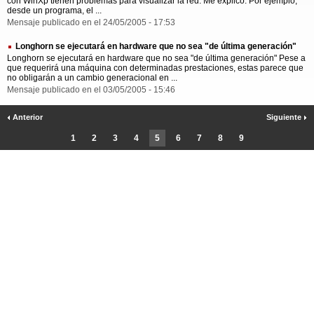
con WinXp tienen problemas para visualizar la red. Me explico. Por ejemplo,
desde un programa, el ...
Mensaje publicado en el 24/05/2005 - 17:53
Longhorn se ejecutará en hardware que no sea "de última generación"
Longhorn se ejecutará en hardware que no sea "de última generación" Pese a
que requerirá una máquina con determinadas prestaciones, estas parece que
no obligarán a un cambio generacional en ...
Mensaje publicado en el 03/05/2005 - 15:46
Anterior
Siguiente
1
2
3
4
5
6
7
8
9