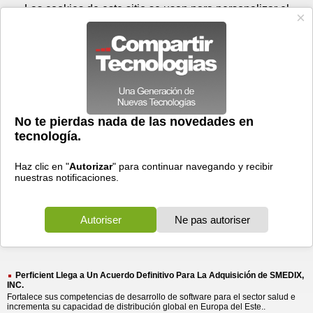
Domingo 09 de agosto - 09:44
Registrar
Conectar
Las cookies de este sitio se usan para personalizar el
contenido y los anuncios, para ofrecer funciones de medios
sociales y para analizar el tráfico. Además, compartimos
información sobre el uso que haga del sitio web con nuestros
partners de medios sociales, de publicidad y de análisis
web.
OK
Foros
Prensa
Videos
Tecnologias
>
Buscar
> perficient
perficient
48 resultados
Ordenar por fecha
-
Ordenar por pertinencia
Todos
Prensa
(48)
(48)
Perficient Llega a Un Acuerdo Definitivo Para La Adquisición de SMEDIX,
INC.
Fortalece sus competencias de desarrollo de software para el sector salud e
incrementa su capacidad de distribución global en Europa del Este..