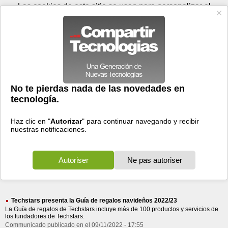
Sábado 08 de agosto - 03:34
Registrar
Conectar
Las cookies de este sitio se usan para personalizar el
contenido y los anuncios, para ofrecer funciones de medios
sociales y para analizar el tráfico. Además, compartimos
información sobre el uso que haga del sitio web con nuestros
partners de medios sociales, de publicidad y de análisis
web.
OK
Foros
Prensa
Videos
Tecnologias
>
Buscar
> presenta programa
presenta
programa
servicios
servicios
372 resultados
Ordenar por fecha
-
Ordenar por pertinencia
Todos
Prensa
Foros
(372)
(357)
(15)
Techstars presenta la Guía de regalos navideños 2022/23
La Guía de regalos de Techstars incluye más de 100 productos y servicios de
los fundadores de Techstars.
Communicado publicado en el 09/11/2022 - 17:55