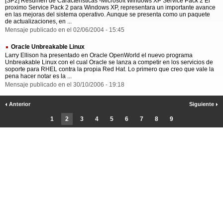
[SP2] Resumen de Caracteristicas -Microsoft Windows XP Service Pack 2 El
proximo Service Pack 2 para Windows XP, representara un importante avance
en las mejoras del sistema operativo. Aunque se presenta como un paquete
de actualizaciones, en ...
Mensaje publicado en el 02/06/2004 - 15:45
Oracle Unbreakable Linux
Larry Ellison ha presentado en Oracle OpenWorld el nuevo programa
Unbreakable Linux con el cual Oracle se lanza a competir en los servicios de
soporte para RHEL contra la propia Red Hat. Lo primero que creo que vale la
pena hacer notar es la ...
Mensaje publicado en el 30/10/2006 - 19:18
Anterior
Siguiente
1
2
3
4
5
6
7
8
9