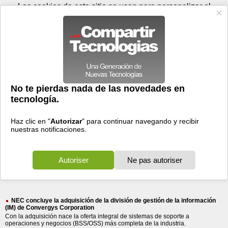
Lunes 10 de agosto - 12:53
Registrar
Conectar
Las cookies de este sitio se usan para personalizar el
contenido y los anuncios, para ofrecer funciones de medios
sociales y para analizar el tráfico. Además, compartimos
información sobre el uso que haga del sitio web con nuestros
partners de medios sociales, de publicidad y de análisis
web.
OK
Foros
Prensa
Videos
Tecnologias
>
Buscar
> sistemas informacion
sistemas
informacion
6709 resultados
Ordenar por fecha
-
Ordenar por pertinencia
Todos
Prensa
Foros
(6709)
(6169)
(540)
NEC concluye la adquisición de la división de gestión de la información
(IM) de Convergys Corporation
Con la adquisición nace la oferta integral de sistemas de soporte a
operaciones y negocios (BSS/OSS) más completa de la industria.