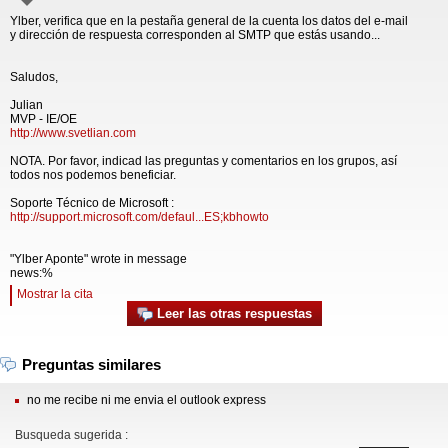
Ylber, verifica que en la pestaña general de la cuenta los datos del e-mail
y dirección de respuesta corresponden al SMTP que estás usando...
Saludos,
Julian
MVP - IE/OE
http://www.svetlian.com
NOTA. Por favor, indicad las preguntas y comentarios en los grupos, así
todos nos podemos beneficiar.
Soporte Técnico de Microsoft :
http://support.microsoft.com/defaul...ES;kbhowto
"Ylber Aponte" wrote in message
news:%
Mostrar la cita
Leer las otras respuestas
Preguntas similares
no me recibe ni me envia el outlook express
Busqueda sugerida :