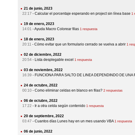
21 de junio, 2023
22:17
-
Calcular el porcentaje esperando en project sin línea base
1 
19 de enero, 2023
14:01
-
Ayuda Macro Colorear filas
1 respuesta
18 de enero, 2023
20:11
-
Cómo evitar que un formulario cerrado se vuelva a abrir
1 res
02 de diciembre, 2022
20:54
-
Lista desplegable excel
1 respuesta
03 de noviembre, 2022
16:39
-
FUNCIONA PARA SALTO DE LINEA DEPENDINDO DE UNA 
24 de octubre, 2022
00:10
-
Como eliminar celdas en blanco en filas?
2 respuestas
06 de octubre, 2022
17:22
-
Ir a otra celda según contenido
1 respuesta
20 de septiembre, 2022
03:47
-
Cuantos días Lunes hay en un mes usando VBA
1 respuesta
06 de junio, 2022