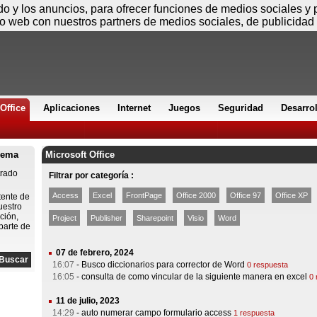
Viernes
ido y los anuncios, para ofrecer funciones de medios sociales y
io web con nuestros partners de medios sociales, de publicidad 
Office
Aplicaciones
Internet
Juegos
Seguridad
Desarro
lema
Microsoft Office
trado
Filtrar por categoría :
Access
Excel
FrontPage
Office 2000
Office 97
Office XP
tente de
uestro
ción,
Project
Publisher
Sharepoint
Visio
Word
parte de
07 de febrero, 2024
16:07
-
Busco diccionarios para corrector de Word
0 respuesta
16:05
-
consulta de como vincular de la siguiente manera en excel
0 
11 de julio, 2023
14:29
-
auto numerar campo formulario access
1 respuesta