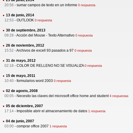
23 de junio, 2014
20:56
-
sumar campos de texto en un informe
0 respuesta
13 de junio, 2014
12:53
-
OUTLOOK
0 respuesta
30 de septiembre, 2013
09:28
-
Acción del Mouse - Texto Alternativo
0 respuesta
26 de noviembre, 2012
15:52
-
Archivos de excell 93 pasados a 97
0 respuesta
31 de mayo, 2012
02:18
-
COLOR DE RELLENO NO SE VISUALIZA
0 respuesta
15 de mayo, 2011
10:40
-
formularios word 2003
0 respuesta
02 de agosto, 2008
00:05
-
Necesito las claves del microsoft office home and student
4 respuestas
05 de diciembre, 2007
17:14
-
Imposible abrir el almacenamiento de datos
1 respuesta
04 de junio, 2007
03:00
-
comprar office 2007
1 respuesta