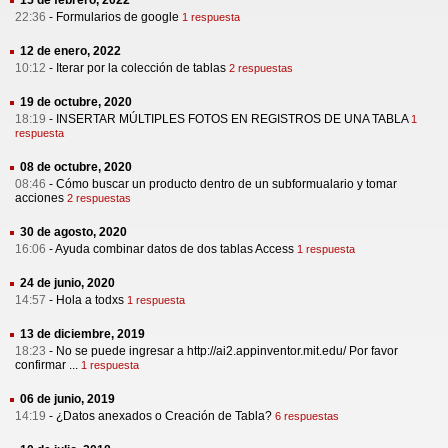
15 de febrero, 2022
22:36
-
Formularios de google
1 respuesta
12 de enero, 2022
10:12
-
Iterar por la colección de tablas
2 respuestas
19 de octubre, 2020
18:19
-
INSERTAR MÚLTIPLES FOTOS EN REGISTROS DE UNA TABLA
1
respuesta
08 de octubre, 2020
08:46
-
Cómo buscar un producto dentro de un subformualario y tomar
acciones
2 respuestas
30 de agosto, 2020
16:06
-
Ayuda combinar datos de dos tablas Access
1 respuesta
24 de junio, 2020
14:57
-
Hola a todxs
1 respuesta
13 de diciembre, 2019
18:23
-
No se puede ingresar a http://ai2.appinventor.mit.edu/ Por favor
confirmar ...
1 respuesta
06 de junio, 2019
14:19
-
¿Datos anexados o Creación de Tabla?
6 respuestas