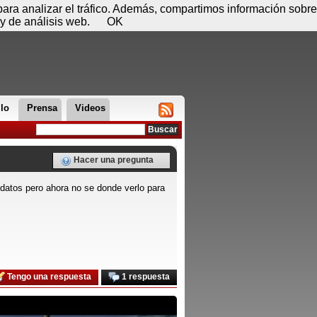
 06 de agosto - 10:46
Registrar
Conectar
 para analizar el tráfico. Además, compartimos información sobre
y de análisis web.
OK
llo
Prensa
Videos
Hacer una pregunta
e datos pero ahora no se donde verlo para
Tengo una respuesta
1 respuesta