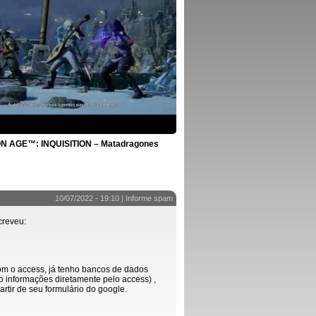
 AGE™: INQUISITION – Matadragones
10/07/2022 - 19:10 |
Informe spam
creveu:
om o access, já tenho bancos de dados
o informações diretamente pelo access) ,
artir de seu formulário do google.