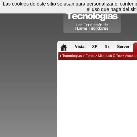
Las cookies de este sitio se usan para personalizar el conten
el uso que haga del sit
RSS & JS
Vista
XP
9x
Server
Tecnologias
>
Foros
>
Microsoft Office
>
Access