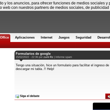
Jueves
ido y los anuncios, para ofrecer funciones de medios sociales y
io web con nuestros partners de medios sociales, de publicidad 
Office
Aplicaciones
Internet
Juegos
Seguridad
Desarro
Formularios de google
15/02/2022 - 22:36 por
zurii Rz
|
Informe spam
Tengo una situación, hice un formulario para facilitar el ingreso d
descargar mi tabla..!! Help!
Siga el debate