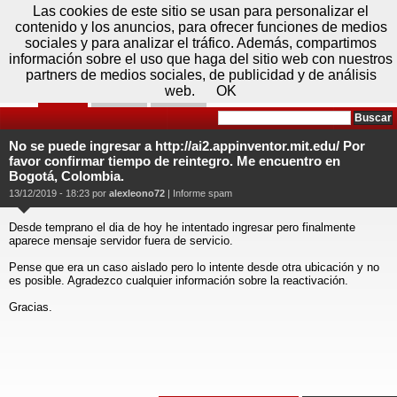
Sábado 08 de agosto - 17:19
Registrar
Conectar
Las cookies de este sitio se usan para personalizar el
contenido y los anuncios, para ofrecer funciones de medios
sociales y para analizar el tráfico. Además, compartimos
información sobre el uso que haga del sitio web con nuestros
partners de medios sociales, de publicidad y de análisis
web.
OK
Foros
Prensa
Videos
Tecnologias
>
Foros
>
Microsoft Office
>
Access
No se puede ingresar a http://ai2.appinventor.mit.edu/ Por
favor confirmar tiempo de reintegro. Me encuentro en
Bogotá, Colombia.
13/12/2019 - 18:23 por
alexleono72
|
Informe spam
Desde temprano el dia de hoy he intentado ingresar pero finalmente
aparece mensaje servidor fuera de servicio.
Pense que era un caso aislado pero lo intente desde otra ubicación y no
es posible. Agradezco cualquier información sobre la reactivación.
Gracias.