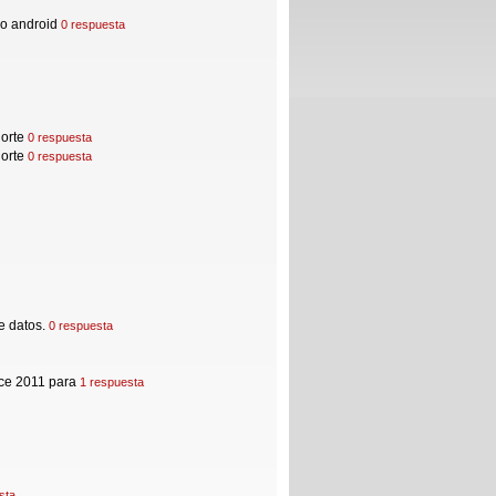
io android
0 respuesta
jorte
0 respuesta
jorte
0 respuesta
 datos.
0 respuesta
ice 2011 para
1 respuesta
sta