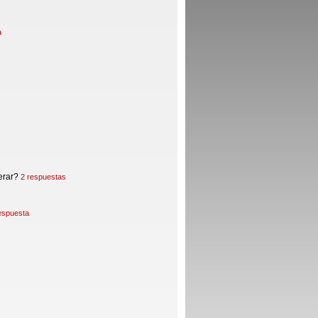
a
erar?
2 respuestas
espuesta