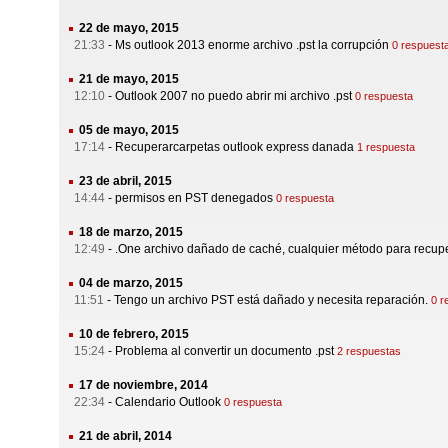
22 de mayo, 2015
21:33
-
Ms outlook 2013 enorme archivo .pst la corrupción
0 respuest
21 de mayo, 2015
12:10
-
Outlook 2007 no puedo abrir mi archivo .pst
0 respuesta
05 de mayo, 2015
17:14
-
Recuperarcarpetas outlook express danada
1 respuesta
23 de abril, 2015
14:44
-
permisos en PST denegados
0 respuesta
18 de marzo, 2015
12:49
-
.One archivo dañado de caché, cualquier método para recup
04 de marzo, 2015
11:51
-
Tengo un archivo PST está dañado y necesita reparación.
0 r
10 de febrero, 2015
15:24
-
Problema al convertir un documento .pst
2 respuestas
17 de noviembre, 2014
22:34
-
Calendario Outlook
0 respuesta
21 de abril, 2014