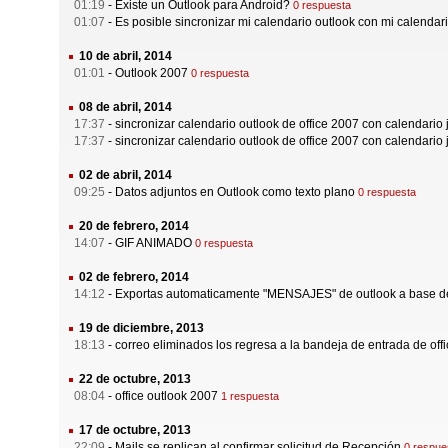
01:19
-
Existe un Outlook para Android?
0 respuesta
01:07
-
Es posible sincronizar mi calendario outlook con mi calendar
10 de abril, 2014
01:01
-
Outlook 2007
0 respuesta
08 de abril, 2014
17:37
-
sincronizar calendario outlook de office 2007 con calendario 
17:37
-
sincronizar calendario outlook de office 2007 con calendario 
02 de abril, 2014
09:25
-
Datos adjuntos en Outlook como texto plano
0 respuesta
20 de febrero, 2014
14:07
-
GIF ANIMADO
0 respuesta
02 de febrero, 2014
14:12
-
Exportas automaticamente "MENSAJES" de outlook a base de
19 de diciembre, 2013
18:13
-
correo eliminados los regresa a la bandeja de entrada de off
22 de octubre, 2013
08:04
-
office outlook 2007
1 respuesta
17 de octubre, 2013
22:09
-
Mails se replican al confirmar solicitud de Recepción
0 respue