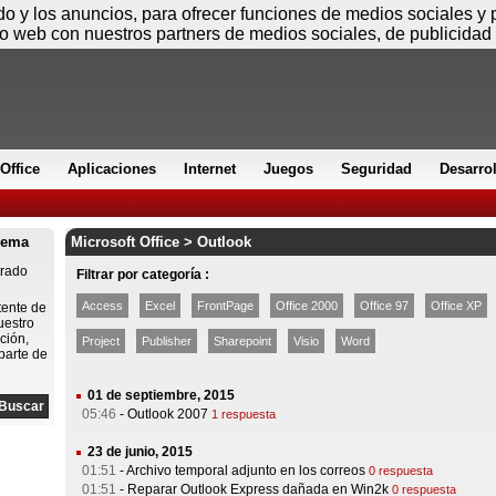
Sábado
ido y los anuncios, para ofrecer funciones de medios sociales y
io web con nuestros partners de medios sociales, de publicidad 
Office
Aplicaciones
Internet
Juegos
Seguridad
Desarro
lema
Microsoft Office > Outlook
trado
Filtrar por categoría :
Access
Excel
FrontPage
Office 2000
Office 97
Office XP
tente de
uestro
ción,
Project
Publisher
Sharepoint
Visio
Word
parte de
01 de septiembre, 2015
05:46
-
Outlook 2007
1 respuesta
23 de junio, 2015
01:51
-
Archivo temporal adjunto en los correos
0 respuesta
01:51
-
Reparar Outlook Express dañada en Win2k
0 respuesta