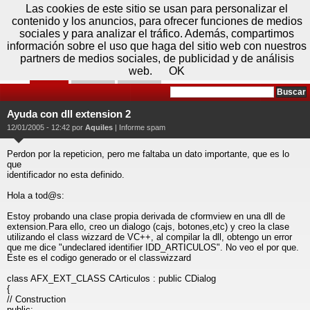
Domingo 09 de agosto - 04:45
Registrar
Conectar
Las cookies de este sitio se usan para personalizar el
contenido y los anuncios, para ofrecer funciones de medios
sociales y para analizar el tráfico. Además, compartimos
información sobre el uso que haga del sitio web con nuestros
partners de medios sociales, de publicidad y de análisis
web.
OK
Foros
Prensa
Videos
Tecnologias
>
Foros
>
Desarrollo
>
Visual C
Ayuda con dll extension 2
12/01/2005 - 12:42 por
Aquiles
|
Informe spam
Perdon por la repeticion, pero me faltaba un dato importante, que es lo
que
identificador no esta definido.
Hola a tod@s:
Estoy probando una clase propia derivada de cformview en una dll de
extension.Para ello, creo un dialogo (cajs, botones,etc) y creo la clase
utilizando el class wizzard de VC++, al compilar la dll, obtengo un error
que me dice "undeclared identifier IDD_ARTICULOS". No veo el por que.
Este es el codigo generado or el classwizzard
class AFX_EXT_CLASS CArticulos : public CDialog
{
// Construction
public: