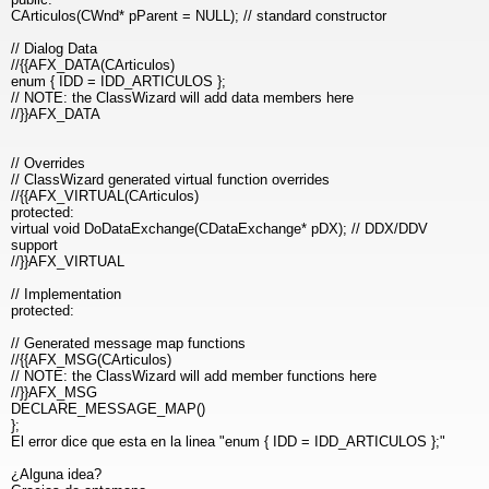
CArticulos(CWnd* pParent = NULL); // standard constructor
// Dialog Data
//{{AFX_DATA(CArticulos)
enum { IDD = IDD_ARTICULOS };
// NOTE: the ClassWizard will add data members here
//}}AFX_DATA
// Overrides
// ClassWizard generated virtual function overrides
//{{AFX_VIRTUAL(CArticulos)
protected:
virtual void DoDataExchange(CDataExchange* pDX); // DDX/DDV
support
//}}AFX_VIRTUAL
// Implementation
protected:
// Generated message map functions
//{{AFX_MSG(CArticulos)
// NOTE: the ClassWizard will add member functions here
//}}AFX_MSG
DECLARE_MESSAGE_MAP()
};
El error dice que esta en la linea "enum { IDD = IDD_ARTICULOS };"
¿Alguna idea?