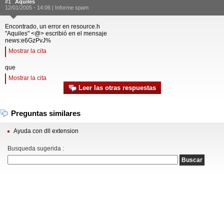
#1
Aquiles
12/01/2005 - 14:06 |
Informe spam
Encontrado, un error en resource.h
"Aquiles" <@> escribió en el mensaje
news:e6GzPvJ%
Mostrar la cita
que
Mostrar la cita
Leer las otras respuestas
Preguntas similares
Ayuda con dll extension
Busqueda sugerida :