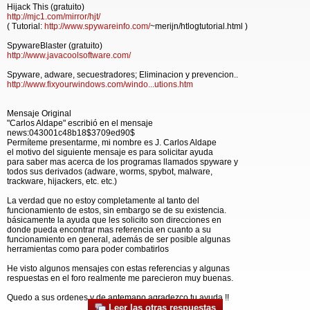
Hijack This (gratuito)
http://mjc1.com/mirror/hjt/
( Tutorial:
http://www.spywareinfo.com/
~merijn/htlogtutorial.html )
SpywareBlaster (gratuito)
http://www.javacoolsoftware.com/
Spyware, adware, secuestradores; Eliminacion y prevencion..
http://www.fixyourwindows.com/windo...utions.htm
Mensaje Original
"Carlos Aldape" escribió en el mensaje
news:043001c48b18$3709ed90$
Permíteme presentarme, mi nombre es J. Carlos Aldape
el motivo del siguiente mensaje es para solicitar ayuda
para saber mas acerca de los programas llamados spyware y
todos sus derivados (adware, worms, spybot, malware,
trackware, hijackers, etc. etc.)
La verdad que no estoy completamente al tanto del
funcionamiento de estos, sin embargo se de su existencia.
básicamente la ayuda que les solicito son direcciones en
donde pueda encontrar mas referencia en cuanto a su
funcionamiento en general, además de ser posible algunas
herramientas como para poder combatirlos
He visto algunos mensajes con estas referencias y algunas
respuestas en el foro realmente me parecieron muy buenas.
Quedo a sus ordenes y de antemano agradezco tu ayuda !!
Leer las otras respuestas