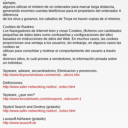
ejemplo,
algunos utilizan el módem de un ordenador para marcar larga distancia,
generando enormes cuentas telefónicas para el propietario del ordenador. A
diferencia
de los virus y gusanos, los caballos de Troya no hacen copias de sí mismos.
Cookies de Rastreo:
Los Navegadores de Internet leen y crean Cookies, (ficheros con cantidades
pequeñas de datos tales como contraseñas y configuraciones del sitio)
basadas en instrucciones de sitios del Web. En muchos casos, las cookies
proporcionan una ventaja a los usuarios, sin embargo, en algunos casos las
cookies se
utilizan para consolidar y restrear el comportamiento del usuario a través
de
diversos sitios, lo cuál provee a vendedores, la información privada sobre
un individuo.
Spyware, adware, secuestradores; Eliminacion y prevencion..
http://www.fixyourwindows.com/windo...utions.htm
Definiciones.
http://www.safer-networking.net/es/...index.html
Spyware, ¿que son?
http://www.forosdelweb.com/showpost...ostcount=1
Spybot Search and Destroy (gratuito)
http://www.safer-networking.net/en/...index.html
Lavasoft AdAware (gratuito)
http://www.lavasoft.de