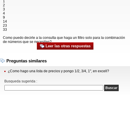
1
2
3
4
9
14
23
33
Como puedo decirle a la consulta que haga un filtro solo para la combinación
de números que se necesitan?
Leer las otras respuestas
Preguntas similares
¿Como hago una lista de precios y pongo 1/2, 3/4, 1", en excell?
Busqueda sugerida :