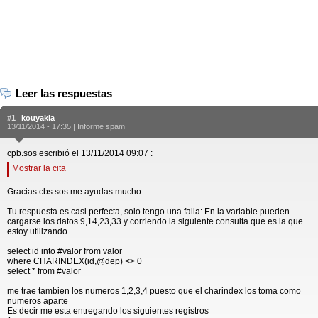
Leer las respuestas
#1
kouyakla
13/11/2014 - 17:35 |
Informe spam
cpb.sos escribió el 13/11/2014 09:07 :
Mostrar la cita
Gracias cbs.sos me ayudas mucho
Tu respuesta es casi perfecta, solo tengo una falla: En la variable pueden
cargarse los datos 9,14,23,33 y corriendo la siguiente consulta que es la que
estoy utilizando
select id into #valor from valor
where CHARINDEX(id,@dep) <> 0
select * from #valor
me trae tambien los numeros 1,2,3,4 puesto que el charindex los toma como
numeros aparte
Es decir me esta entregando los siguientes registros