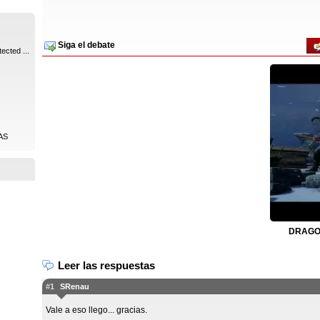
Siga el debate
ected ...
AS
DRAGON
Leer las respuestas
#1
SRenau
Vale a eso llego... gracias.