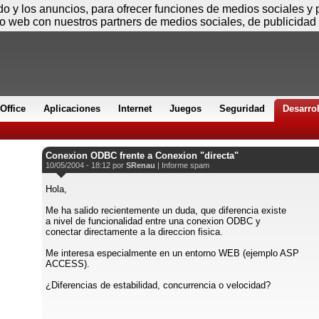
Sábado
ido y los anuncios, para ofrecer funciones de medios sociales y
io web con nuestros partners de medios sociales, de publicidad 
Office
Aplicaciones
Internet
Juegos
Seguridad
Desarro
Conexion ODBC frente a Conexion "directa"
10/05/2004 - 18:12 por
SRenau
|
Informe spam
Hola,
Me ha salido recientemente un duda, que diferencia existe
a nivel de funcionalidad entre una conexion ODBC y
conectar directamente a la direccion fisica.
Me interesa especialmente en un entorno WEB (ejemplo ASP
ACCESS).
¿Diferencias de estabilidad, concurrencia o velocidad?