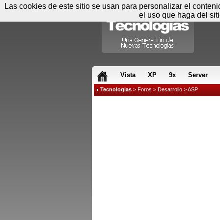
Las cookies de este sitio se usan para personalizar el conten
el uso que haga del sit
RSS & JS
Vista
XP
9x
Server
Tecnologias
>
Foros
>
Desarrollo
>
ASP