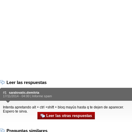
Leer las respuestas
#1
saralovatic.demitria
17/11/2014 - 04:00 |
Informe spam
Intenta apretando alt + ctrl +shift + bloq mayús hasta q te dejen de aparecer.
Espero te sirva.
Leer las otras respuestas
Preguntas similares