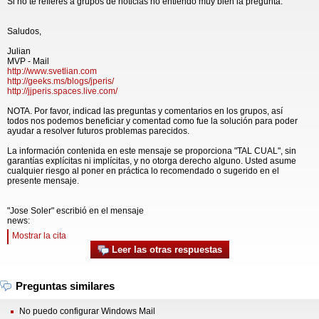
Si no te refieres a grupos de noticias no entiendo muy bien la pregunta.
Saludos,
Julian
MVP - Mail
http://www.svetlian.com
http://geeks.ms/blogs/jperis/
http://jjperis.spaces.live.com/
NOTA. Por favor, indicad las preguntas y comentarios en los grupos, así
todos nos podemos beneficiar y comentad como fue la solución para poder
ayudar a resolver futuros problemas parecidos.
La información contenida en este mensaje se proporciona "TAL CUAL", sin
garantías explícitas ni implícitas, y no otorga derecho alguno. Usted asume
cualquier riesgo al poner en práctica lo recomendado o sugerido en el
presente mensaje.
"Jose Soler" escribió en el mensaje
news:
Mostrar la cita
Leer las otras respuestas
Preguntas similares
No puedo configurar Windows Mail