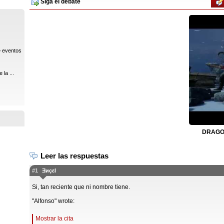
Siga el debate
e eventos
la ...
DRAGON
Leer las respuestas
#1
Ǝиçεl
Si, tan reciente que ni nombre tiene.
"Alfonso" wrote:
Mostrar la cita