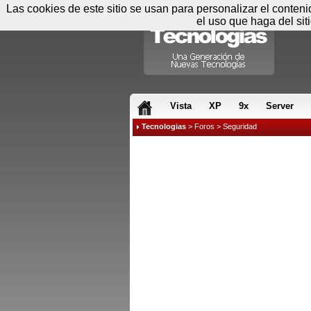
Las cookies de este sitio se usan para personalizar el conten
el uso que haga del sit
RSS & JS
Vista
XP
9x
Server
Tecnologias
>
Foros
>
Seguridad