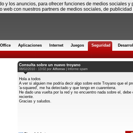
Jueves
ido y los anuncios, para ofrecer funciones de medios sociales y
io web con nuestros partners de medios sociales, de publicidad 
Office
Aplicaciones
Internet
Juegos
Seguridad
Desarro
Consulta sobre un nuevo troyano
08/02/2010 - 13:02 por
Alfonso
|
Informe spam
Hola a todos
A ver si alguien me podría decir algo sobre este Troyano que el p
'a-squared', me ha detectado y que tengo en cuarentena.
He dado una vuelta por la red y no encuentro nada sobre el, debe
reciente.
Gracias y saludos.