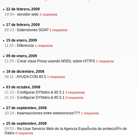
22 de febrero, 2009
19:34
-
servidor web
1 respuesta
17 de febrero, 2009
00:23
-
Extensiones SOAP
1 respuesta
15 de enero, 2009
11:55
-
Diferencia
1 respuesta
09 de enero, 2009
21:55
-
Crear clase Proxy usando WSDL sobre HTTPS
1 respuesta
19 de diciembre, 2008
06:11
-
AYUDA CON IIS 5
1 respuesta
03 de octubre, 2008
21:15
-
Configurar DYNdns & IIS 5.1
4 respuestas
21:15
-
Configurar DYNdns & IIS 5.1
0 respuesta
27 de septiembre, 2008
20:24
-
traansacciones entre webservices???
1 respuesta
25 de septiembre, 2008
09:53
-
Re:Usar Servicio Web de la Agencia EspaÃ±ola de protecciÃ³n de
Datos
0 respuesta