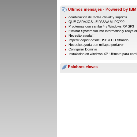
Últimos mensajes - Powered by IBM
combinacion de teclas ctrl-alt y suprimir
QUE CARAJOS LE PASA A MI PC???
Problemas con samba 4 y Windows XP SP3
Eliminar System volume Information y recycle
Necesito ayuda!!!!
Impedir copiar desde USB a HD filtrando ...
Necesito ayuda con mi lapto porfavor
Configurar Dominio
Instalacion en windows XP. Ultimate para cambi
Palabras claves