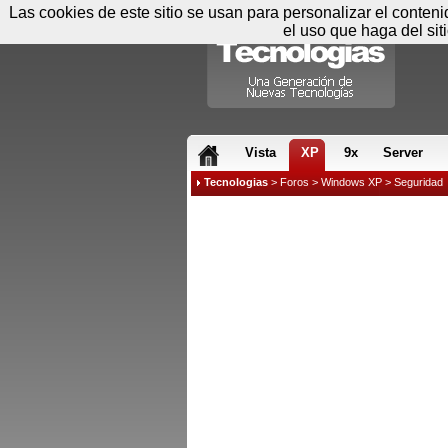
Las cookies de este sitio se usan para personalizar el conten
el uso que haga del sit
RSS & JS
Vista
XP
9x
Server
Tecnologias
>
Foros
>
Windows XP
>
Seguridad