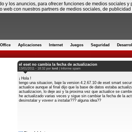
Viernes
ido y los anuncios, para ofrecer funciones de medios sociales y
io web con nuestros partners de medios sociales, de publicidad 
Office
Aplicaciones
Internet
Juegos
Seguridad
Desarro
el eset no cambia la fecha de actualizacion
13/01/2011 - 18:32 por
lord
|
Informe spam
¡ Hola !
tengo una situacion, baje la version 4.2.67.10 de eset smart secur
actualice aunque al final dijo que la base de datos estaba actuali
actualizacion, lo deje asi y la proxima vez que actualice se cambio
he actualizado varias veces y sigue sin cambiar la fecha de la ac
desinstalar y vovevr a instalar??? alguna idea??