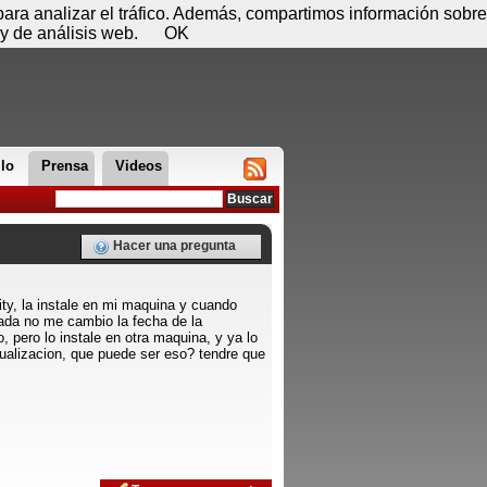
 07 de agosto - 09:30
Registrar
Conectar
 para analizar el tráfico. Además, compartimos información sobre
y de análisis web.
OK
llo
Prensa
Videos
Hacer una pregunta
ity, la instale en mi maquina y cuando
zada no me cambio la fecha de la
, pero lo instale en otra maquina, y ya lo
tualizacion, que puede ser eso? tendre que