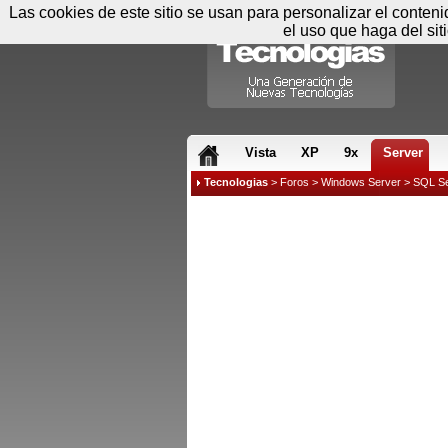
Las cookies de este sitio se usan para personalizar el conten
el uso que haga del sit
RSS & JS
Vista
XP
9x
Server
Tecnologias
>
Foros
>
Windows Server
>
SQL Se