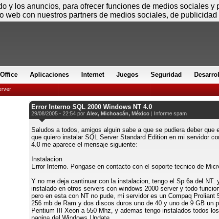
Sábado
ido y los anuncios, para ofrecer funciones de medios sociales y
io web con nuestros partners de medios sociales, de publicidad 
Office
Aplicaciones
Internet
Juegos
Seguridad
Desarro
rver
Error Interno SQL 2000 Windows NT 4.0
29/08/2005 - 22:54 por
Alex, Michoacán, México
|
Informe spam
Saludos a todos, amigos alguin sabe a que se pudiera deber que
que quiero instalar SQL Server Standard Edition en mi servidor 
4.0 me aparece el mensaje siguiente:
Instalacion
Error Interno. Pongase en contacto con el soporte tecnico de Micr
Y no me deja cantinuar con la instalacion, tengo el Sp 6a del NT. 
instalado en otros servers con windows 2000 server y todo funcion
pero en esta con NT no pude, mi servidor es un Compaq Proliant 5
256 mb de Ram y dos discos duros uno de 40 y uno de 9 GB un 
Pentium III Xeon a 550 Mhz, y ademas tengo instalados todos los
pagina del Windows Update.