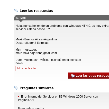
Leer las respuestas
#1
Maxi
Hola, nunca he tenido un problema con Windows NT 4.0, es muy extrañ
servidor estaba desde 0 ?
Maxi - Buenos Aires - Argentina
Desarrollador 3 Estrellas
Msn_messager:
mail: Maxi.da[arroba]gmail.com
"Alex, Michoacán, México" escribió en el mensaje
news:
Mostrar la cita
Leer las otras respues
Preguntas similares
Error Interno del Servidor en IIS Windows 2000 Server con
Paginas ASP
Busqueda sugerida :