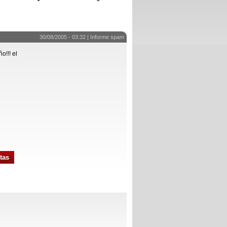
30/08/2005 - 03:32 |
Informe spam
o!!! el
tas