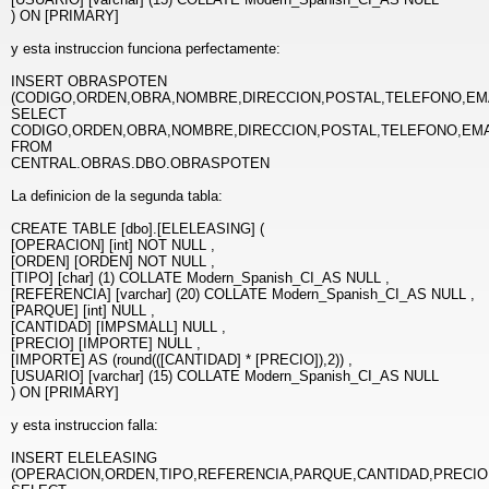
) ON [PRIMARY]
y esta instruccion funciona perfectamente:
INSERT OBRASPOTEN
(CODIGO,ORDEN,OBRA,NOMBRE,DIRECCION,POSTAL,TELEFONO,EMA
SELECT
CODIGO,ORDEN,OBRA,NOMBRE,DIRECCION,POSTAL,TELEFONO,EMA
FROM
CENTRAL.OBRAS.DBO.OBRASPOTEN
La definicion de la segunda tabla:
CREATE TABLE [dbo].[ELELEASING] (
[OPERACION] [int] NOT NULL ,
[ORDEN] [ORDEN] NOT NULL ,
[TIPO] [char] (1) COLLATE Modern_Spanish_CI_AS NULL ,
[REFERENCIA] [varchar] (20) COLLATE Modern_Spanish_CI_AS NULL ,
[PARQUE] [int] NULL ,
[CANTIDAD] [IMPSMALL] NULL ,
[PRECIO] [IMPORTE] NULL ,
[IMPORTE] AS (round(([CANTIDAD] * [PRECIO]),2)) ,
[USUARIO] [varchar] (15) COLLATE Modern_Spanish_CI_AS NULL
) ON [PRIMARY]
y esta instruccion falla:
INSERT ELELEASING
(OPERACION,ORDEN,TIPO,REFERENCIA,PARQUE,CANTIDAD,PRECIO