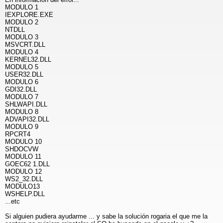
MODULO 1
IEXPLORE.EXE
MODULO 2
NTDLL
MODULO 3
MSVCRT.DLL
MODULO 4
KERNEL32.DLL
MODULO 5
USER32.DLL
MODULO 6
GDI32.DLL
MODULO 7
SHLWAPI.DLL
MODULO 8
ADVAPI32.DLL
MODULO 9
RPCRT4
MODULO 10
SHDOCVW
MODULO 11
GOEC62 1.DLL
MODULO 12
WS2_32.DLL
MODULO13
WSHELP.DLL
...etc
Si alguien pudiera ayudarme ... y sabe la solución rogaria el que me la