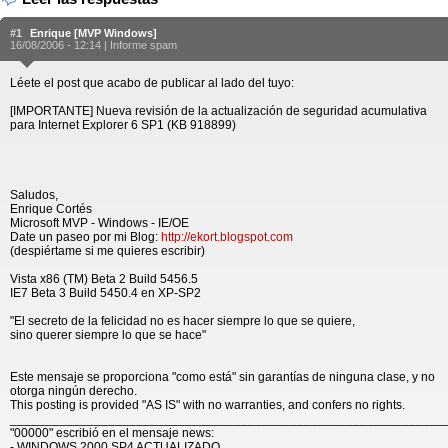
#1
Enrique [MVP Windows]
16/08/2006 - 12:14 |
Informe spam
Léete el post que acabo de publicar al lado del tuyo:
[IMPORTANTE] Nueva revisión de la actualización de seguridad acumulativa
para Internet Explorer 6 SP1 (KB 918899)
Saludos,
Enrique Cortés
Microsoft MVP - Windows - IE/OE
Date un paseo por mi Blog:
http://ekort.blogspot.com
(despiértame si me quieres escribir)
Vista x86 (TM) Beta 2 Build 5456.5
IE7 Beta 3 Build 5450.4 en XP-SP2
"El secreto de la felicidad no es hacer siempre lo que se quiere,
sino querer siempre lo que se hace"
Este mensaje se proporciona "como está" sin garantías de ninguna clase, y no
otorga ningún derecho.
This posting is provided "AS IS" with no warranties, and confers no rights.
______________________________________________________________
"00000" escribió en el mensaje news:
- WINDOWS 2000 SP4 ACTUALIZADO.