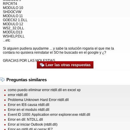
RPCRT4
MODULO 10
SHDOCVW
MODULO 11
GOEC62 1.DLL
MODULO 12
WS2_32.DLL
MODULO13
WSHELP.DLL
...etc
Si alguien pudiera ayudarme ... y sabe la solución rogaria el que me la
contara no quisiera reinstalar el SO he buscado en el google y ¿?
GRACIAS POR LAS MOLESTIAS
Leer las otras respuestas
Preguntas similares
como puedo eliminar error ntdll.dll en excel xp
error ntdll.dll
Problema Unknown Hard Error ntdll.dll
Error en IE6 causa ntdll.dll
Error en el modulo ntdll.dll
Event ID 1000: Application error explorer.exe ntdll.dll
Error en dll: NTDLL.dll
Error al iniciar Outlook (ntdll.dll)
Error en ntdll.dll al cerrar IE7