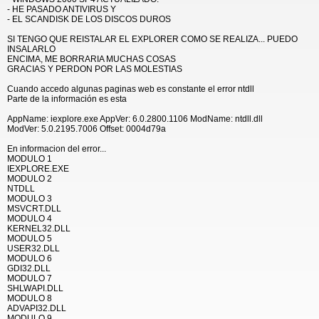
- HE PASADO ANTIVIRUS Y
- EL SCANDISK DE LOS DISCOS DUROS
SI TENGO QUE REISTALAR EL EXPLORER COMO SE REALIZA... PUEDO
INSALARLO
ENCIMA, ME BORRARIA MUCHAS COSAS
GRACIAS Y PERDON POR LAS MOLESTIAS
Cuando accedo algunas paginas web es constante el error ntdll
Parte de la información es esta
AppName: iexplore.exe AppVer: 6.0.2800.1106 ModName: ntdll.dll
ModVer: 5.0.2195.7006 Offset: 0004d79a
En informacion del error...
MODULO 1
IEXPLORE.EXE
MODULO 2
NTDLL
MODULO 3
MSVCRT.DLL
MODULO 4
KERNEL32.DLL
MODULO 5
USER32.DLL
MODULO 6
GDI32.DLL
MODULO 7
SHLWAPI.DLL
MODULO 8
ADVAPI32.DLL
MODULO 9