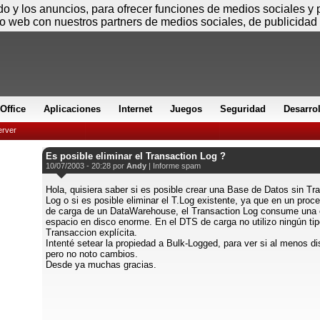
Sábado
ido y los anuncios, para ofrecer funciones de medios sociales y
io web con nuestros partners de medios sociales, de publicidad 
Office
Aplicaciones
Internet
Juegos
Seguridad
Desarro
rver
Es posible eliminar el Transaction Log ?
10/07/2003 - 20:28 por
Andy
|
Informe spam
Hola, quisiera saber si es posible crear una Base de Datos sin Tr
Log o si es posible eliminar el T.Log existente, ya que en un pro
de carga de un DataWarehouse, el Transaction Log consume una 
espacio en disco enorme. En el DTS de carga no utilizo ningún ti
Transaccion explícita.
Intenté setear la propiedad a Bulk-Logged, para ver si al menos d
pero no noto cambios.
Desde ya muchas gracias.