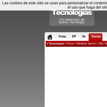
Las cookies de este sitio se usan para personalizar el conten
el uso que haga del sit
RSS & JS
Vista
XP
9x
Server
Tecnologias
>
Foros
>
Windows Server
>
SQL Se