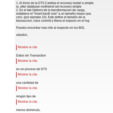
1. Al Inicio de la DTS Cambia el recovery model a simple.
ej. alter database northwind set recovery simple
2. En el tab Options de la transformacion de carga,
establece el "insert bacth size" a un tamaño mayor que
cero. (por ejemplo 10). Este define el tamaño de la
transaccion, hace commit y libera el espacio en el log.
Puedes encontrar mas info al respecto en los BOL.
saludos,
Mostrar la cita
Datos sin Transaction
Mostrar la cita
en un proceso de DTS
Mostrar la cita
una cantidad de
Mostrar la cita
ningún tipo de
Mostrar la cita
menos disminuía,