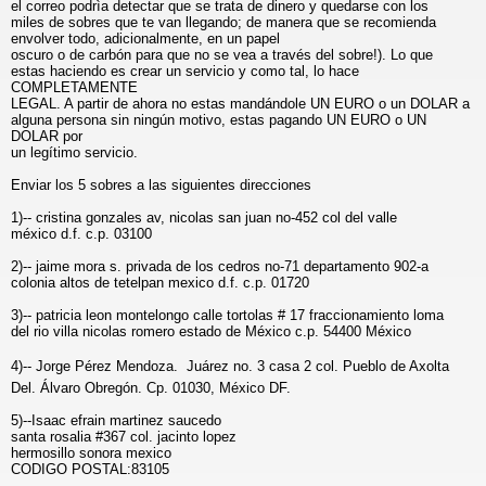
el correo podrìa detectar que se trata de dinero y quedarse con los
miles de sobres que te van llegando; de manera que se recomienda
envolver todo, adicionalmente, en un papel
oscuro o de carbón para que no se vea a través del sobre!). Lo que
estas haciendo es crear un servicio y como tal, lo hace
COMPLETAMENTE
LEGAL. A partir de ahora no estas mandándole UN EURO o un DOLAR a
alguna persona sin ningún motivo, estas pagando UN EURO o UN
DOLAR por
un legítimo servicio.
Enviar los 5 sobres a las siguientes direcciones
1)-- cristina gonzales av, nicolas san juan no-452 col del valle
méxico d.f. c.p. 03100
2)-- jaime mora s. privada de los cedros no-71 departamento 902-a
colonia altos de tetelpan mexico d.f. c.p. 01720
3)-- patricia leon montelongo calle tortolas # 17 fraccionamiento loma
del rio villa nicolas romero estado de México c.p. 54400 México
4)-- Jorge Pérez Mendoza.  Juárez no. 3 casa 2 col. Pueblo de Axolta
Del. Álvaro Obregón. Cp. 01030, México DF.
5)--Isaac efrain martinez saucedo
santa rosalia #367 col. jacinto lopez
hermosillo sonora mexico
CODIGO POSTAL:83105