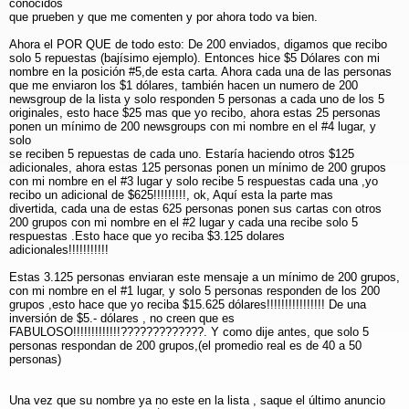
conocidos
que prueben y que me comenten y por ahora todo va bien.
Ahora el POR QUE de todo esto: De 200 enviados, digamos que recibo
solo 5 repuestas (bajísimo ejemplo). Entonces hice $5 Dólares con mi
nombre en la posición #5,de esta carta. Ahora cada una de las personas
que me enviaron los $1 dólares, también hacen un numero de 200
newsgroup de la lista y solo responden 5 personas a cada uno de los 5
originales, esto hace $25 mas que yo recibo, ahora estas 25 personas
ponen un mínimo de 200 newsgroups con mi nombre en el #4 lugar, y
solo
se reciben 5 repuestas de cada uno. Estaría haciendo otros $125
adicionales, ahora estas 125 personas ponen un mínimo de 200 grupos
con mi nombre en el #3 lugar y solo recibe 5 respuestas cada una ,yo
recibo un adicional de $625!!!!!!!!!, ok, Aquí esta la parte mas
divertida, cada una de estas 625 personas ponen sus cartas con otros
200 grupos con mi nombre en el #2 lugar y cada una recibe solo 5
respuestas .Esto hace que yo reciba $3.125 dolares
adicionales!!!!!!!!!!!
Estas 3.125 personas enviaran este mensaje a un mínimo de 200 grupos,
con mi nombre en el #1 lugar, y solo 5 personas responden de los 200
grupos ,esto hace que yo reciba $15.625 dólares!!!!!!!!!!!!!!!! De una
inversión de $5.- dólares , no creen que es
FABULOSO!!!!!!!!!!!!!?????????????. Y como dije antes, que solo 5
personas respondan de 200 grupos,(el promedio real es de 40 a 50
personas)
Una vez que su nombre ya no este en la lista , saque el último anuncio