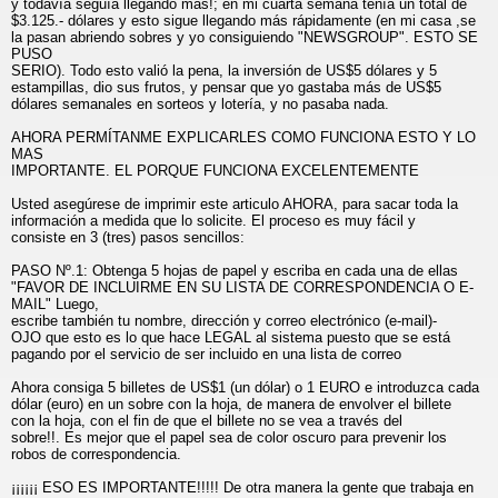
y todavía seguía llegando más!; en mi cuarta semana tenía un total de
$3.125.- dólares y esto sigue llegando más rápidamente (en mi casa ,se
la pasan abriendo sobres y yo consiguiendo "NEWSGROUP". ESTO SE
PUSO
SERIO). Todo esto valió la pena, la inversión de US$5 dólares y 5
estampillas, dio sus frutos, y pensar que yo gastaba más de US$5
dólares semanales en sorteos y lotería, y no pasaba nada.
AHORA PERMÍTANME EXPLICARLES COMO FUNCIONA ESTO Y LO
MAS
IMPORTANTE. EL PORQUE FUNCIONA EXCELENTEMENTE
Usted asegúrese de imprimir este articulo AHORA, para sacar toda la
información a medida que lo solicite. El proceso es muy fácil y
consiste en 3 (tres) pasos sencillos:
PASO Nº.1: Obtenga 5 hojas de papel y escriba en cada una de ellas
"FAVOR DE INCLUIRME EN SU LISTA DE CORRESPONDENCIA O E-
MAIL" Luego,
escribe también tu nombre, dirección y correo electrónico (e-mail)-
OJO que esto es lo que hace LEGAL al sistema puesto que se está
pagando por el servicio de ser incluido en una lista de correo
Ahora consiga 5 billetes de US$1 (un dólar) o 1 EURO e introduzca cada
dólar (euro) en un sobre con la hoja, de manera de envolver el billete
con la hoja, con el fin de que el billete no se vea a través del
sobre!!. Es mejor que el papel sea de color oscuro para prevenir los
robos de correspondencia.
¡¡¡¡¡¡ ESO ES IMPORTANTE!!!!! De otra manera la gente que trabaja en