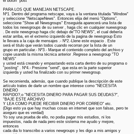
el botón "post"
PARA LOS QUE MANEJAN NETSCAPE.
Nº1. Dentro del programa netscape, vaya a la ventana titulada "Window"
y seleccione "NetscapeNews". Entonces elija del menú "Options",
seleccione "Show all Newsgroups" Enseguida aparecerá una lista de
todos los newsgroups de su server , haga clic en cualquier nuewsgroup
. De este newsgroup haga clic debajo de"TO NEWS", el cual debería
estar arriba, en el extremo izquierdo de la pagina de newsgroup Esto
le llevara a la caja de mensajes .- Nº2.-Llene este espacio . Este
será el titulo que verán todos cuando recorran por la lista de un
grupo en particular.- Nº3.- Marque el contenido completo del archivo y
copie usando la misma técnica anterior .Regrese a newsgroup "TO
NEWS"
y usted está creando y empastando esta carta dentro de su programa o
"posting" . Nº4.- Presione "send", que esta en la parte superior
izquierda y usted ha finalizado con su primer newsgroup.
Se recomienda, además, que cuando publique la descripción de este
artículo trates de darle un nombre que interese como "NECESITA
DINERO
RÁPIDO?,o "NECESITA DINERO PARA PAGAR SUS DEUDAS?",
"BAJE ESTE ARCHIVO
Y LEA COMO PUEDE RECIBIR DINERO POR CORREO" etc.
(Digo esto ya que hay muchas cosas en internet que son falsas, pero te
aseguro que es verdad)
Yo soy una prueba de ello, no podia pagar mis estudios, ni los
impuestos, nada de nada pero este sistema me ayudo y mejore,
entonces
cada dia lo transcribo a varios newgroups y les digo a mis amigos y