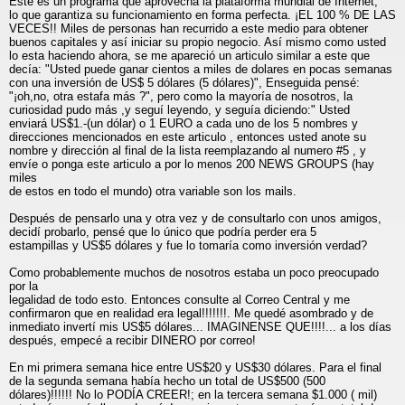
Este es un programa que aprovecha la plataforma mundial de Internet,
lo que garantiza su funcionamiento en forma perfecta. ¡EL 100 % DE LAS
VECES!! Miles de personas han recurrido a este medio para obtener
buenos capitales y así iniciar su propio negocio. Así mismo como usted
lo esta haciendo ahora, se me apareció un articulo similar a este que
decía: "Usted puede ganar cientos a miles de dolares en pocas semanas
con una inversión de US$ 5 dólares (5 dólares)", Enseguida pensé:
"¡oh,no, otra estafa más ?", pero como la mayoría de nosotros, la
curiosidad pudo más ,y seguí leyendo, y seguía diciendo:" Usted
enviará US$1.-(un dólar) o 1 EURO a cada uno de los 5 nombres y
direcciones mencionados en este articulo , entonces usted anote su
nombre y dirección al final de la lista reemplazando al numero #5 , y
envíe o ponga este articulo a por lo menos 200 NEWS GROUPS (hay
miles
de estos en todo el mundo) otra variable son los mails.
Después de pensarlo una y otra vez y de consultarlo con unos amigos,
decidí probarlo, pensé que lo único que podría perder era 5
estampillas y US$5 dólares y fue lo tomaría como inversión verdad?
Como probablemente muchos de nosotros estaba un poco preocupado
por la
legalidad de todo esto. Entonces consulte al Correo Central y me
confirmaron que en realidad era legal!!!!!!!. Me quedé asombrado y de
inmediato invertí mis US$5 dólares... IMAGINENSE QUE!!!!... a los días
después, empecé a recibir DINERO por correo!
En mi primera semana hice entre US$20 y US$30 dólares. Para el final
de la segunda semana había hecho un total de US$500 (500
dólares)!!!!!! No lo PODÍA CREER!; en la tercera semana $1.000 ( mil)