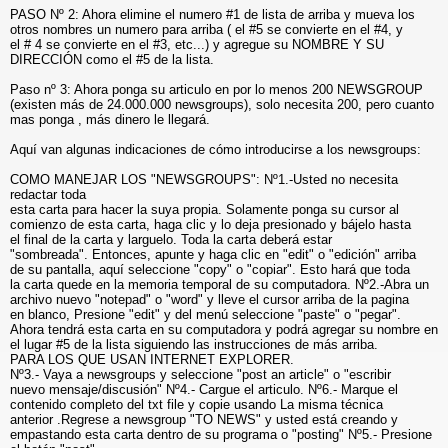
PASO Nº 2: Ahora elimine el numero #1 de lista de arriba y mueva los
otros nombres un numero para arriba ( el #5 se convierte en el #4, y
el # 4 se convierte en el #3, etc...) y agregue su NOMBRE Y SU
DIRECCIÓN como el #5 de la lista.
Paso nº 3: Ahora ponga su articulo en por lo menos 200 NEWSGROUP
(existen más de 24.000.000 newsgroups), solo necesita 200, pero cuanto
mas ponga , más dinero le llegará.
Aquí van algunas indicaciones de cómo introducirse a los newsgroups:
COMO MANEJAR LOS "NEWSGROUPS": Nº1.-Usted no necesita
redactar toda
esta carta para hacer la suya propia. Solamente ponga su cursor al
comienzo de esta carta, haga clic y lo deja presionado y bájelo hasta
el final de la carta y larguelo. Toda la carta deberá estar
"sombreada". Entonces, apunte y haga clic en "edit" o "edición" arriba
de su pantalla, aquí seleccione "copy" o "copiar". Esto hará que toda
la carta quede en la memoria temporal de su computadora. Nº2.-Abra un
archivo nuevo "notepad" o "word" y lleve el cursor arriba de la pagina
en blanco, Presione "edit" y del menú seleccione "paste" o "pegar".
Ahora tendrá esta carta en su computadora y podrá agregar su nombre en
el lugar #5 de la lista siguiendo las instrucciones de más arriba.
PARA LOS QUE USAN INTERNET EXPLORER.
Nº3.- Vaya a newsgroups y seleccione "post an article" o "escribir
nuevo mensaje/discusión" Nº4.- Cargue el articulo. Nº6.- Marque el
contenido completo del txt file y copie usando La misma técnica
anterior .Regrese a newsgroup "TO NEWS" y usted está creando y
empastando esta carta dentro de su programa o "posting" Nº5.- Presione