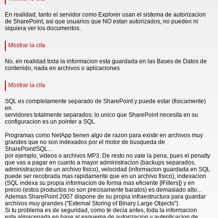
En realidad, tanto el servidor como Explorer usan el sistema de autorizacion
de SharePoint, asi que usuarios que NO estan autorizados, no pueden ni
siquiera ver los documentos.
Mostrar la cita
No, en realidad toda la informacion esta guardada en las Bases de Datos de
contenido, nada en archivos o aplicaciones
Mostrar la cita
SQL es completamente separado de SharePoint y puede estar (fisicamente)
en
servidores totalmente separados: lo unico que SharePoint necesita en su
configuracion es un pointer a SQL.
Programas como NetApp tienen algo de razon para existir en archivos muy
grandes que no son indexados por el motor de busqueda de
SharePoint/SQL...
por ejemplo, videos o archivos MP3. De resto no vale la pena, pues el penalty
que vas a pagar en cuanto a mayor administracion (backups separados,
administracion de un archivo fisico), velocidad (informacion guardada en SQL
puede ser recobrada mas rapidamente que en un archivo fisico), indexacion
(SQL indexa su propia informacion de forma mas eficiente [IFilters]) y en
precio (estos productos no son precisamente baratos) es demasiado alto...
Ademas SharePoint 2007 dispone de su propia infraestructura para guardar
archivos muy grandes ("External Storing of Binary Large Objects").
Si tu problema es de seguridad, como te decia antes, toda la informacion
esta almacenada en base al esquema de autorizacion y autenticacion de