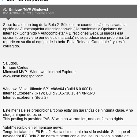
#1
Enrique [MVP Windows]
05/01/2009 - 10:23 |
Informe spam
Sí, se trata de un bug de la Beta 2. Sólo ocurre cuando está desactivada la
opción de Autocompletar direcciones web (Herramientas > Opciones de
Internet > Contenido > Autocompletar > Direcciones web). Si marcas esa
opción (que ya viene por defecto marcada) no se produce ese problema. Lo
reporté en su día al equipo de la beta. En la Release Candidate 1 ya está
corregido.
Saludos,
Enrique Cortés
Microsoft MVP - Windows - Internet Explorer
www.ekort.blogspot.com
Windows Vista Ultimate SP1 x86/x64 (Build 6.0.6001)
Internet Explorer 7 (RTW) Build 7.0.5730.13 en XP-SP3
Internet Explorer 8 (Beta 2)
Este mensaje se proporciona "como está" sin garantías de ninguna clase, y no
otorga ningún derecho.
This posting is provided "AS IS" with no warranties, and confers no rights.
______________________________________________________________
"siloh" escribió en el mensaje news:
Tengo instalado el IE8 Beta2. Hasta el momento ha sido estable. Solo que el
navegador IE8 Beta 2, no permite pegar con el mouse un link en la barra de