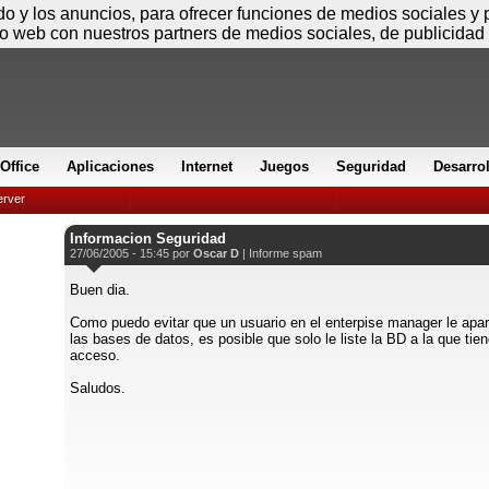
Viernes
ido y los anuncios, para ofrecer funciones de medios sociales y
io web con nuestros partners de medios sociales, de publicidad 
Office
Aplicaciones
Internet
Juegos
Seguridad
Desarro
rver
Informacion Seguridad
27/06/2005 - 15:45 por
Oscar D
|
Informe spam
Buen dia.
Como puedo evitar que un usuario en el enterpise manager le apa
las bases de datos, es posible que solo le liste la BD a la que tie
acceso.
Saludos.