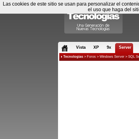
Las cookies de este sitio se usan para personalizar el conten
el uso que haga del sit
RSS & JS
Vista
XP
9x
Server
Tecnologias
>
Foros
>
Windows Server
>
SQL Se