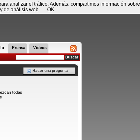
 07 de agosto - 23:47
Registrar
Conectar
 para analizar el tráfico. Además, compartimos información sobre
y de análisis web.
OK
llo
Prensa
Videos
Hacer una pregunta
rezcan todas
ne