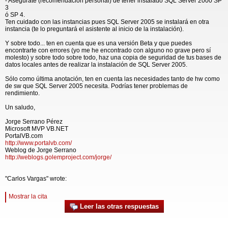
- Asegúrate (recomendación personal) de tener instalado SQL Server 2000 SP
3
ó SP 4.
Ten cuidado con las instancias pues SQL Server 2005 se instalará en otra
instancia (te lo preguntará el asistente al inicio de la instalación).
Y sobre todo... ten en cuenta que es una versión Beta y que puedes
encontrarte con errores (yo me he encontrado con alguno no grave pero sí
molesto) y sobre todo sobre todo, haz una copia de seguridad de tus bases de
datos locales antes de realizar la instalación de SQL Server 2005.
Sólo como última anotación, ten en cuenta las necesidades tanto de hw como
de sw que SQL Server 2005 necesita. Podrías tener problemas de
rendimiento.
Un saludo,
Jorge Serrano Pérez
Microsoft MVP VB.NET
PortalVB.com
http://www.portalvb.com/
Weblog de Jorge Serrano
http://weblogs.golemproject.com/jorge/
"Carlos Vargas" wrote:
Mostrar la cita
Leer las otras respuestas