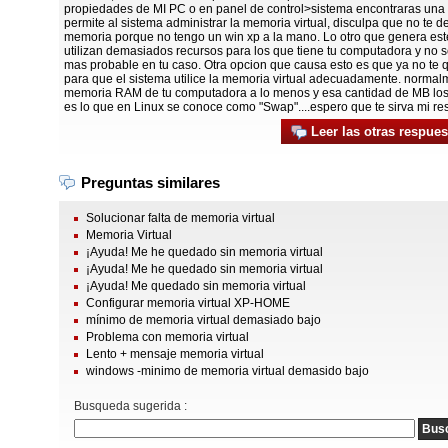
propiedades de MI PC o en panel de control>sistema encontraras una 
permite al sistema administrar la memoria virtual, disculpa que no te d
memoria porque no tengo un win xp a la mano. Lo otro que genera e
utilizan demasiados recursos para los que tiene tu computadora y no se
mas probable en tu caso. Otra opcion que causa esto es que ya no te
para que el sistema utilice la memoria virtual adecuadamente. normalm
memoria RAM de tu computadora a lo menos y esa cantidad de MB los u
es lo que en Linux se conoce como "Swap"....espero que te sirva mi res
Leer las otras respues
Preguntas similares
Solucionar falta de memoria virtual
Memoria Virtual
¡Ayuda! Me he quedado sin memoria virtual
¡Ayuda! Me he quedado sin memoria virtual
¡Ayuda! Me quedado sin memoria virtual
Configurar memoria virtual XP-HOME
mínimo de memoria virtual demasiado bajo
Problema con memoria virtual
Lento + mensaje memoria virtual
windows -minimo de memoria virtual demasido bajo
Busqueda sugerida :