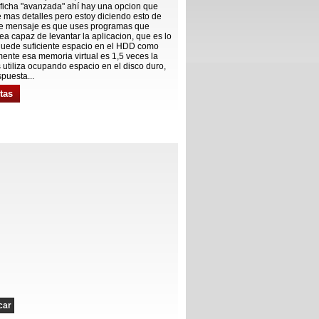
ficha "avanzada" ahí hay una opcion que
e mas detalles pero estoy diciendo esto de
ste mensaje es que uses programas que
a capaz de levantar la aplicacion, que es lo
 quede suficiente espacio en el HDD como
ente esa memoria virtual es 1,5 veces la
tiliza ocupando espacio en el disco duro,
puesta...
tas