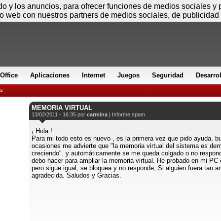
Sábado
ido y los anuncios, para ofrecer funciones de medios sociales y
io web con nuestros partners de medios sociales, de publicidad 
Office
Aplicaciones
Internet
Juegos
Seguridad
Desarro
es
MEMORIA VIRTUAL
13/02/2011 - 16:35 por
carmina
|
Informe spam
¡ Hola !
Para mi todo esto es nuevo , es la primera vez que pido ayuda,
ocasiones me advierte que "la memoria virtual del sistema es dem
creciendo". y automáticamente se me queda colgado o no respon
debo hacer para ampliar la memoria virtual. He probado en mi PC 
pero sigue igual, se bloquea y no responde, Si alguien fuera tan
agradecida. Saludos y Gracias.