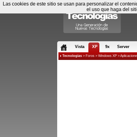
Las cookies de este sitio se usan para personalizar el conten
el uso que haga del sit
RSS & JS
Vista
XP
9x
Server
Tecnologias
>
Foros
>
Windows XP
>
Aplicacion