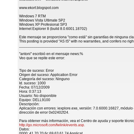
www.ekort.blogspot.com
Windows 7 RTM
Windows Vista Ultimate SP2
Windows XP Profesional SP3
Internet Explorer 8 (build 8.0.6001.18702)
Este mensaje se proporciona "como está" sin garantías de ninguna cla
This posting is provided "AS IS" with no warranties, and confers no righ
______________________________________________________
"antoni" escribió en el mensaje news:%
Veo que se repite este error:
Tipo de suceso: Error
Origen del suceso: Application Error
Categoría del suceso: Ninguno
Id. suceso: 1000
Fecha: 07/12/2009
Hora: 0:37:13
Usuario: No disponible
Equipo: DELL9100
Descripción:
Aplicación con errores: iexplore.exe, versión: 7.0.6000.16827, módulo 
dirección de error 0x02402f24.
Para obtener más información, vea el Centro de ayuda y soporte técni
http://go.microsoft.com/fwlink/events.asp.
Datos:
0000: 41 70 70 6c 69 63 61 74 Applicat