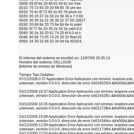
0008: 69 6f 6e 20 46 61 69 6c ion Fail
0010: 75 72 65 20 20 69 65 78 ure iex
0018: 70 6c 6f 72 65 2e 65 78 plore.ex
0020: 65 20 37 2e 30 2e 36 30 e 7.0.60
0028: 30 30 2e 31 36 38 32 37 00.16827
0030: 20 69 6e 20 75 6e 6b 6e in unkn
0038: 6f 77 6e 20 30 2e 30 2e own 0.0.
0040: 30 2e 30 20 61 74 20 6f 0.0 at o
0048: 66 66 73 65 74 20 30 32 ffset 02
0050: 34 30 32 66 32 34 0d 0a 402f24..
El informe del sistema se escribió en: 12/07/09 20:35:13
Nombre del sistema: DELL9100
[Informe de errores de Windows]
Tiempo Tipo Detalles
07/12/2009 0:37 Application Error Aplicación con errores: iexplore.exe
unknown, versión 0.0.0.0, dirección de error 0x02402f24.&#x000d;&#
03/12/2009 18:37 Application Error Aplicación con errores: iexplore.ex
unknown, versión 0.0.0.0, dirección de error 0x02442f5c.&#x000d;&#x
03/12/2009 16:35 Application Error Aplicación con errores: iexplore.ex
unknown, versión 0.0.0.0, dirección de error 0x02172fb4.&#x000d;&#
03/12/2009 15:08 Application Error Aplicación con errores: iexplore.ex
unknown, versión 0.0.0.0, dirección de error 0x024348cc.&#x000d;&#
03/12/2009 12:09 Application Error Aplicación con errores: iexplore.ex
unknown, versión 0.0.0.0, dirección de error 0x02172f94.&#x000d;&#
02/12/2009 23:56 Application Error Aplicación con errores: iexplore.ex