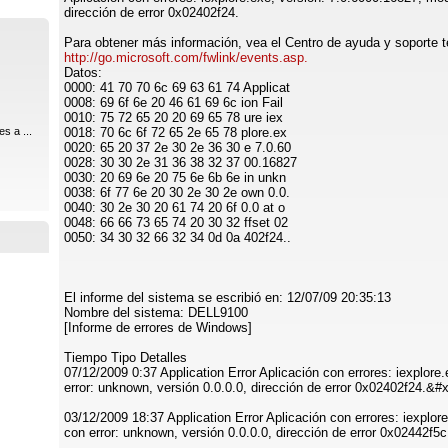
dirección de error 0x02402f24.
Para obtener más información, vea el Centro de ayuda y soporte t
http://go.microsoft.com/fwlink/events.asp.
Datos:
0000: 41 70 70 6c 69 63 61 74 Applicat
0008: 69 6f 6e 20 46 61 69 6c ion Fail
0010: 75 72 65 20 20 69 65 78 ure iex
s a ...
0018: 70 6c 6f 72 65 2e 65 78 plore.ex
0020: 65 20 37 2e 30 2e 36 30 e 7.0.60
0028: 30 30 2e 31 36 38 32 37 00.16827
0030: 20 69 6e 20 75 6e 6b 6e in unkn
0038: 6f 77 6e 20 30 2e 30 2e own 0.0.
0040: 30 2e 30 20 61 74 20 6f 0.0 at o
0048: 66 66 73 65 74 20 30 32 ffset 02
0050: 34 30 32 66 32 34 0d 0a 402f24..
El informe del sistema se escribió en: 12/07/09 20:35:13
Nombre del sistema: DELL9100
[Informe de errores de Windows]
Tiempo Tipo Detalles
07/12/2009 0:37 Application Error Aplicación con errores: iexplor
error: unknown, versión 0.0.0.0, dirección de error 0x02402f24.&
03/12/2009 18:37 Application Error Aplicación con errores: iexplo
con error: unknown, versión 0.0.0.0, dirección de error 0x02442f