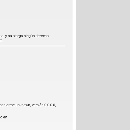
se, y no otorga ningún derecho.
ts.
_________________________________
con error: unknown, versión 0.0.0.0,
co en