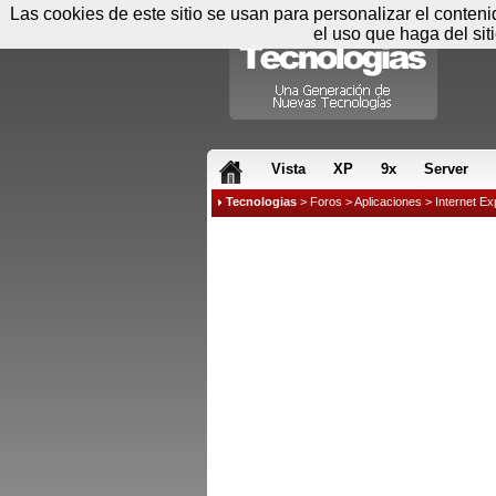
Las cookies de este sitio se usan para personalizar el conten
el uso que haga del sit
RSS & JS
Vista
XP
9x
Server
Tecnologias
>
Foros
>
Aplicaciones
>
Internet Ex