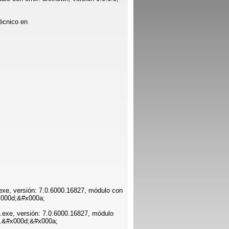
écnico en
e.exe, versión: 7.0.6000.16827, módulo con
#x000d;&#x000a;
re.exe, versión: 7.0.6000.16827, módulo
5c.&#x000d;&#x000a;