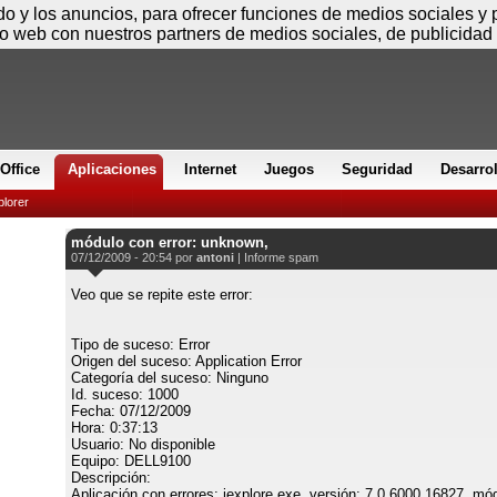
Viernes
ido y los anuncios, para ofrecer funciones de medios sociales y
io web con nuestros partners de medios sociales, de publicidad 
Office
Aplicaciones
Internet
Juegos
Seguridad
Desarro
plorer
módulo con error: unknown,
07/12/2009 - 20:54 por
antoni
|
Informe spam
Veo que se repite este error:
Tipo de suceso: Error
Origen del suceso: Application Error
Categoría del suceso: Ninguno
Id. suceso: 1000
Fecha: 07/12/2009
Hora: 0:37:13
Usuario: No disponible
Equipo: DELL9100
Descripción:
Aplicación con errores: iexplore.exe, versión: 7.0.6000.16827, mód