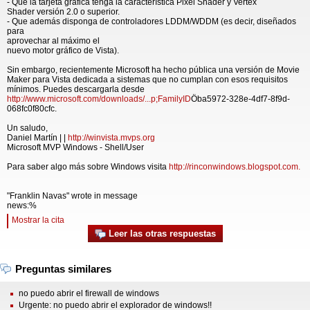
- Que la tarjeta gráfica tenga la característica Pixel Shader y Vertex
Shader versión 2.0 o superior.
- Que además disponga de controladores LDDM/WDDM (es decir, diseñados
para
aprovechar al máximo el
nuevo motor gráfico de Vista).
Sin embargo, recientemente Microsoft ha hecho pública una versión de Movie
Maker para Vista dedicada a sistemas que no cumplan con esos requisitos
mínimos. Puedes descargarla desde
http://www.microsoft.com/downloads/...p;FamilyID
Öba5972-328e-4df7-8f9d-
068fc0f80cfc.
Un saludo,
Daniel Martín | |
http://winvista.mvps.org
Microsoft MVP Windows - Shell/User
Para saber algo más sobre Windows visita
http://rinconwindows.blogspot.com.
"Franklin Navas" wrote in message
news:%
Mostrar la cita
Leer las otras respuestas
Preguntas similares
no puedo abrir el firewall de windows
Urgente: no puedo abrir el explorador de windows!!