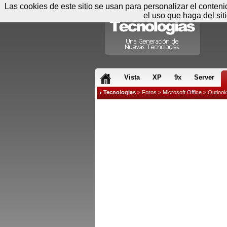
Las cookies de este sitio se usan para personalizar el conten
el uso que haga del sit
RSS & JS
Vista
XP
9x
Server
Tecnologias
>
Foros
>
Microsoft Office
>
Outloo