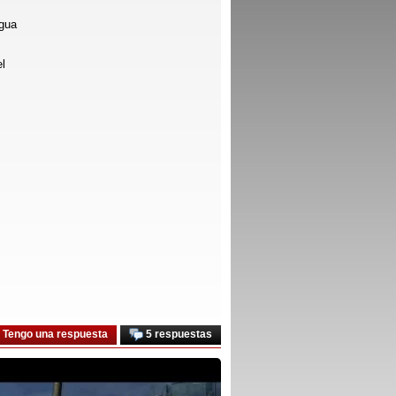
igua
el
Tengo una respuesta
5 respuestas