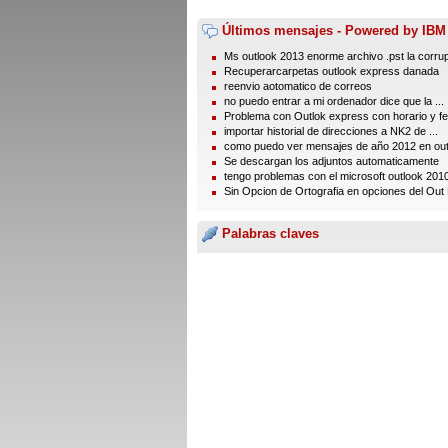
Últimos mensajes - Powered by IBM
Ms outlook 2013 enorme archivo .pst la corru
Recuperarcarpetas outlook express danada
reenvio aotomatico de correos
no puedo entrar a mi ordenador dice que la ...
Problema con Outlok express con horario y fe
importar historial de direcciones a NK2 de ...
como puedo ver mensajes de año 2012 en outl
Se descargan los adjuntos automaticamente
tengo problemas con el microsoft outlook 201
Sin Opcion de Ortografia en opciones del Out 
Palabras claves