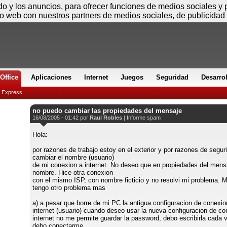
Viernes
ido y los anuncios, para ofrecer funciones de medios sociales y
io web con nuestros partners de medios sociales, de publicidad 
Office
Aplicaciones
Internet
Juegos
Seguridad
Desarro
k Express
no puedo cambiar las propiedades del mensaje
16/08/2005 - 01:42 por
Raul Robles
|
Informe spam
Hola:
por razones de trabajo estoy en el exterior y por razones de segur
cambiar el nombre (usuario)
de mi conexion a internet. No deseo que en propiedades del mensa
nombre. Hice otra conexion
con el mismo ISP, con nombre ficticio y no resolvi mi problema. 
tengo otro problema mas
a) a pesar que borre de mi PC la antigua configuracion de conexio
internet (usuario) cuando deseo usar la nueva configuracion de co
internet no me permite guardar la password, debo escribirla cada 
debo conectarme.