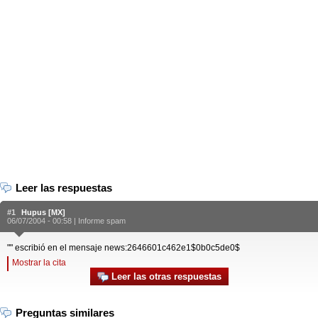
Leer las respuestas
#1
Hupus [MX]
06/07/2004 - 00:58 |
Informe spam
"" escribió en el mensaje news:2646601c462e1$0b0c5de0$
Mostrar la cita
Leer las otras respuestas
Preguntas similares