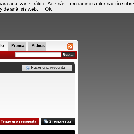
 07 de agosto - 09:45
Registrar
Conectar
 para analizar el tráfico. Además, compartimos información sobre
y de análisis web.
OK
llo
Prensa
Videos
Hacer una pregunta
Tengo una respuesta
2 respuestas