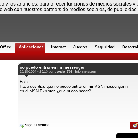
Viernes
ido y los anuncios, para ofrecer funciones de medios sociales y
io web con nuestros partners de medios sociales, de publicidad 
Office
Aplicaciones
Internet
Juegos
Seguridad
Desarro
no puedo entrar en mi messenger
28/10/2004 - 23:13 por
utopia_762
|
Informe spam
Hola.
Hace dos dias que no puedo entrar en mi MSN messenger ni
en el MSN Explorer. ¿que puedo hacer?
Siga el debate