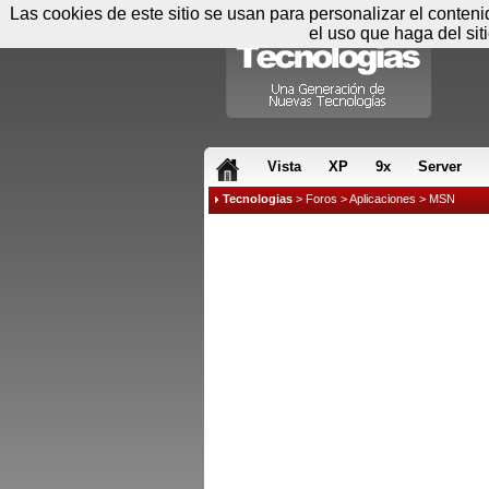
Las cookies de este sitio se usan para personalizar el conten
el uso que haga del sit
RSS & JS
Vista
XP
9x
Server
Tecnologias
>
Foros
>
Aplicaciones
>
MSN