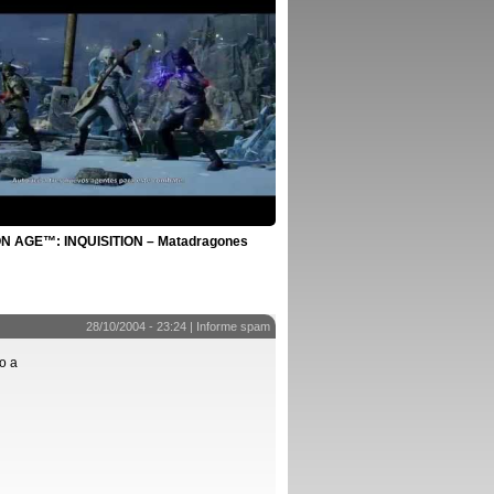
 AGE™: INQUISITION – Matadragones
28/10/2004 - 23:24 |
Informe spam
o a