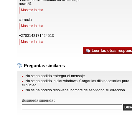
news:%
Mostrar la cita
correcta
Mostrar la cita
+2783142171424513
Mostrar la cita
Leer las otras respues
Preguntas similares
No se ha podido entregar el mensaje.
No se ha podido iniciar windows, Cargar las dlls necesarias para
el núcleo....
No se ha podido resolver el nombre de servidor o su direccion
Busqueda sugerida :