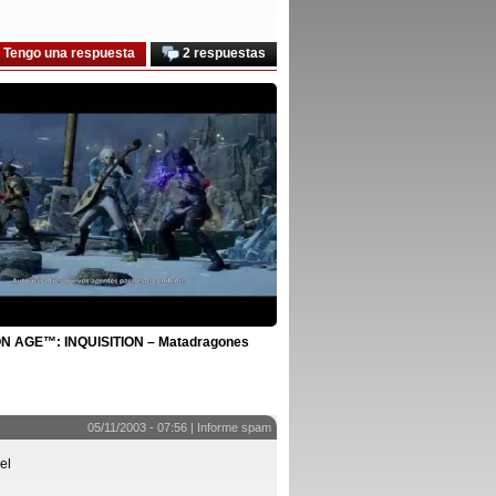
Tengo una respuesta
2 respuestas
 AGE™: INQUISITION – Matadragones
05/11/2003 - 07:56 |
Informe spam
el