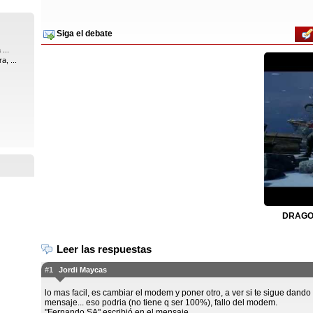
Siga el debate
...
a, ...
DRAGON
Leer las respuestas
#1
Jordi Maycas
lo mas facil, es cambiar el modem y poner otro, a ver si te sigue dando 
mensaje... eso podria (no tiene q ser 100%), fallo del modem.
"Fernando SA" escribió en el mensaje