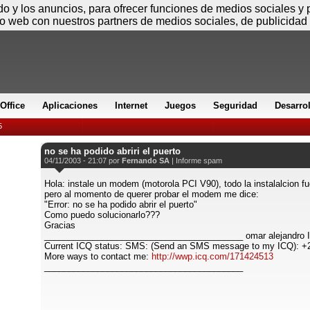
Sábado
ido y los anuncios, para ofrecer funciones de medios sociales y
io web con nuestros partners de medios sociales, de publicidad 
Office
Aplicaciones
Internet
Juegos
Seguridad
Desarro
5
no se ha podido abriri el puerto
04/11/2003 - 21:07 por
Fernando SA
|
Informe spam
Hola: instale un modem (motorola PCI V90), todo la instalalcion fu
pero al momento de querer probar el modem me dice:
"Error: no se ha podido abrir el puerto"
Como puedo solucionarlo???
Gracias
_________________________________________ omar alejandro 
Current ICQ status: SMS: (Send an SMS message to my ICQ): 
More ways to contact me:
http://wwp.icq.com/171424513
_________________________________________