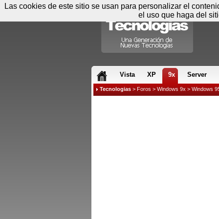
Las cookies de este sitio se usan para personalizar el conten
el uso que haga del sit
RSS & JS
Vista
XP
9x
Server
Tecnologias
>
Foros
>
Windows 9x
>
Windows 9