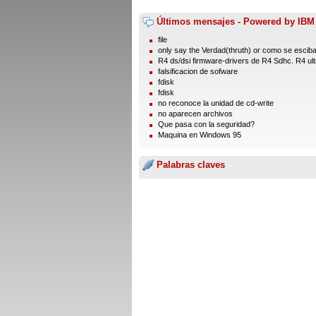
Últimos mensajes - Powered by IBM
file
only say the Verdad(thruth) or como se esciba 
R4 ds/dsi firmware-drivers de R4 Sdhc. R4 ultr
falsificacion de sofware
fdisk
fdisk
no reconoce la unidad de cd-write
no aparecen archivos
Que pasa con la seguridad?
Maquina en Windows 95
Palabras claves