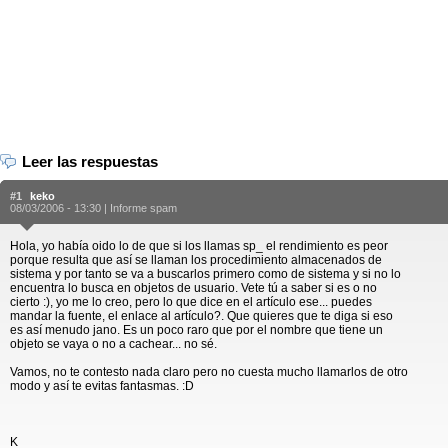
Leer las respuestas
#1
keko
08/03/2006 - 13:30 |
Informe spam
Hola, yo había oido lo de que si los llamas sp_ el rendimiento es peor
porque resulta que así se llaman los procedimiento almacenados de
sistema y por tanto se va a buscarlos primero como de sistema y si no lo
encuentra lo busca en objetos de usuario. Vete tú a saber si es o no
cierto :), yo me lo creo, pero lo que dice en el artículo ese... puedes
mandar la fuente, el enlace al artículo?. Que quieres que te diga si eso
es así menudo jano. Es un poco raro que por el nombre que tiene un
objeto se vaya o no a cachear... no sé.
Vamos, no te contesto nada claro pero no cuesta mucho llamarlos de otro
modo y así te evitas fantasmas. :D
K