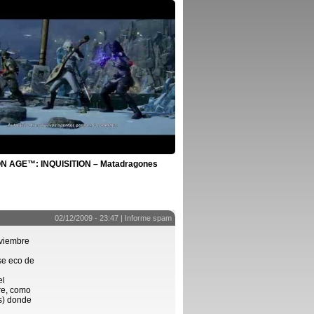
 AGE™: INQUISITION – Matadragones
02/12/2009 - 23:47 |
Informe spam
oviembre
se eco de
el
re, como
s) donde