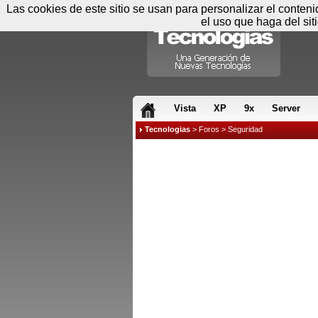
Las cookies de este sitio se usan para personalizar el conten
el uso que haga del sit
RSS & JS
Vista
XP
9x
Server
Tecnologias
>
Foros
>
Seguridad