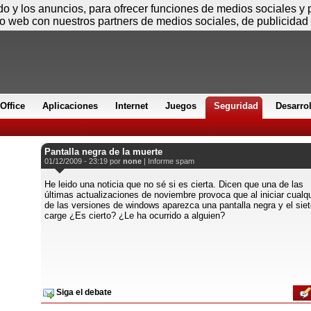
Viernes
ido y los anuncios, para ofrecer funciones de medios sociales y
io web con nuestros partners de medios sociales, de publicidad 
Office
Aplicaciones
Internet
Juegos
Seguridad
Desarro
Pantalla negra de la muerte
01/12/2009 - 23:19 por
none
|
Informe spam
He leido una noticia que no sé si es cierta. Dicen que una de las
últimas actualizaciones de noviembre provoca que al iniciar cualq
de las versiones de windows aparezca una pantalla negra y el sie
carge ¿Es cierto? ¿Le ha ocurrido a alguien?
Siga el debate