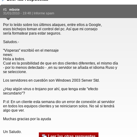
#1
mbote
31/01/2010 - 19:48 |
Informe spam
Por lo leído sobre los últimos ataques, entre ellos a Google,
esos bichejos toman el control del pc. Así que mi consejo
sería formatear para estar seguros.
Saludos.-
"Visperas" escribió en el mensaje
news:
Hola a todos.
Cual es la posibilidad de que en dos clientes diferentes, el mismo día
- por lo menos detectado - ,en su servidor se añada el idioma Ruso y
se seleccione.
Los servidores en cuestión son Windows 2003 Server Std.
¿Hay algún virus o trojano por ahí, que tenga este "efecto
secundario"?
P.:d: En un cliente esta semana dio un error de conexión al servidor
en todos los equipos clientes y se reiniciaron solos. No sé si tendrá
algo que ver.
Muchas gracias por la ayuda
Un Saludo.
Leer las otras respuestas