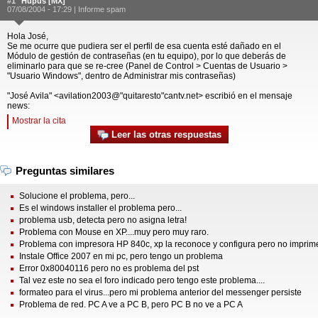
#1
Hupus [MX]
07/08/2004 - 17:29 |
Informe spam
Hola José,
Se me ocurre que pudiera ser el perfil de esa cuenta esté dañado en el
Módulo de gestión de contraseñas (en tu equipo), por lo que deberás de
eliminarlo para que se re-cree (Panel de Control > Cuentas de Usuario >
"Usuario Windows", dentro de Administrar mis contraseñas)
"José Avila" <avilation2003@"quitaresto"cantv.net> escribió en el mensaje
news:
Mostrar la cita
Leer las otras respuestas
Preguntas similares
Solucione el problema, pero...
Es el windows installer el problema pero...
problema usb, detecta pero no asigna letra!
Problema con Mouse en XP....muy pero muy raro.
Problema con impresora HP 840c, xp la reconoce y configura pero no imprim
Instale Office 2007 en mi pc, pero tengo un problema
Error 0x80040116 pero no es problema del pst
Tal vez este no sea el foro indicado pero tengo este problema....
formateo para el virus...pero mi problema anterior del messenger persiste
Problema de red. PC A ve a PC B, pero PC B no ve a PC A