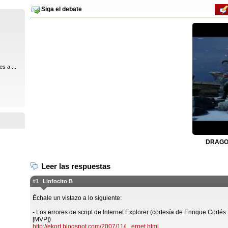
Siga el debate
s a ...
DRAGON
Leer las respuestas
#1
Linfocito B
Échale un vistazo a lo siguiente:
- Los errores de script de Internet Explorer (cortesía de Enrique Cortés
[MVP])
http://ekort.blogspot.com/2007/11/l...ernet.html