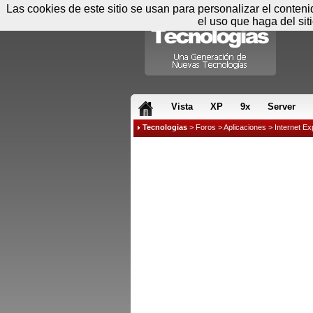
Las cookies de este sitio se usan para personalizar el conten
el uso que haga del sit
RSS & JS
Vista
XP
9x
Server
Tecnologias
>
Foros
>
Aplicaciones
>
Internet Ex