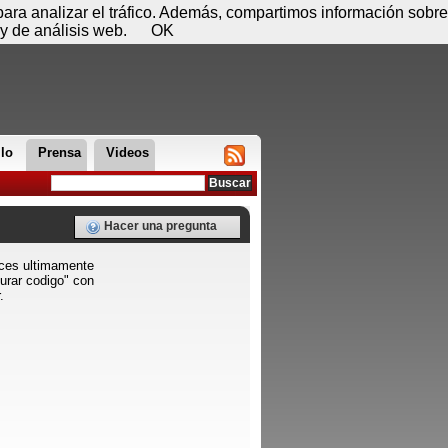
 07 de agosto - 17:31
Registrar
Conectar
 para analizar el tráfico. Además, compartimos información sobre
y de análisis web.
OK
llo
Prensa
Videos
Hacer una pregunta
ces ultimamente
rar codigo" con
.