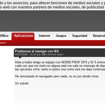
Viernes
ido y los anuncios, para ofrecer funciones de medios sociales y
io web con nuestros partners de medios sociales, de publicidad 
Office
Aplicaciones
Internet
Juegos
Seguridad
Desarro
plorer
Problemas al navegar con IE6
03/07/2009 - 10:15 por
J.B
|
Informe spam
Hola a todos tengo un equipo con W2000 PROF SP4 y IE 6 enton
cada vez que me meto en alguna web me sale un mensaje de depu
las opciones si/no; tanto si pulso una como otra me deja continuar
He reinstalado el navegador pero nada, no se por donde mirar.
Un saludo