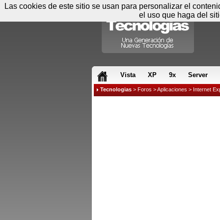
Las cookies de este sitio se usan para personalizar el conten
el uso que haga del sit
RSS & JS
Vista
XP
9x
Server
Tecnologias
>
Foros
>
Aplicaciones
>
Internet Ex