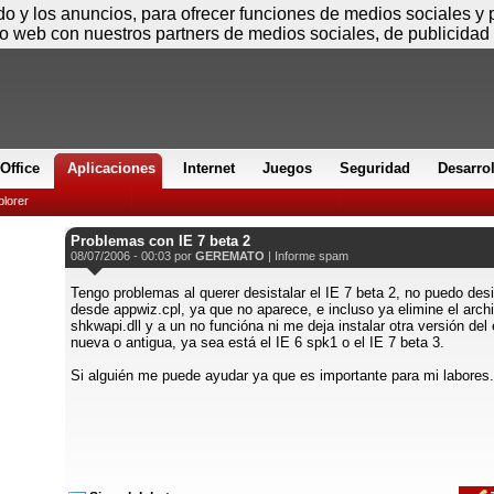
Viernes
ido y los anuncios, para ofrecer funciones de medios sociales y
io web con nuestros partners de medios sociales, de publicidad 
Office
Aplicaciones
Internet
Juegos
Seguridad
Desarro
plorer
Problemas con IE 7 beta 2
08/07/2006 - 00:03 por
GEREMATO
|
Informe spam
Tengo problemas al querer desistalar el IE 7 beta 2, no puedo desi
desde appwiz.cpl, ya que no aparece, e incluso ya elimine el arch
shkwapi.dll y a un no funcióna ni me deja instalar otra versión del 
nueva o antigua, ya sea está el IE 6 spk1 o el IE 7 beta 3.
Si alguién me puede ayudar ya que es importante para mi labores.