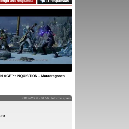
Tengo una respuesta
11 respuestas
 AGE™: INQUISITION – Matadragones
08/07/2006 - 01:56 |
Informe spam
mero