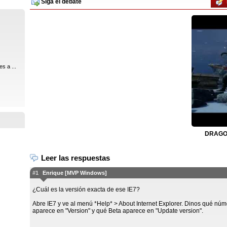
Siga el debate
s a ...
DRAGON
Leer las respuestas
#1
Enrique [MVP Windows]
¿Cuál es la versión exacta de ese IE7?
Abre IE7 y ve al menú *Help* > About Internet Explorer. Dinos qué nú
aparece en "Version" y qué Beta aparece en "Update version".