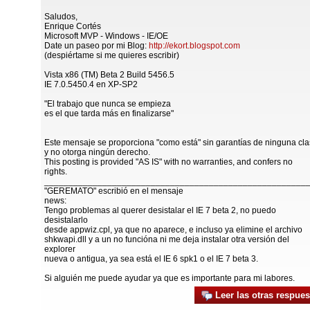
Saludos,
Enrique Cortés
Microsoft MVP - Windows - IE/OE
Date un paseo por mi Blog:
http://ekort.blogspot.com
(despiértame si me quieres escribir)
Vista x86 (TM) Beta 2 Build 5456.5
IE 7.0.5450.4 en XP-SP2
"El trabajo que nunca se empieza
es el que tarda más en finalizarse"
Este mensaje se proporciona "como está" sin garantías de ninguna cla
y no otorga ningún derecho.
This posting is provided "AS IS" with no warranties, and confers no
rights.
______________________________________________________
"GEREMATO" escribió en el mensaje
news:
Tengo problemas al querer desistalar el IE 7 beta 2, no puedo
desistalarlo
desde appwiz.cpl, ya que no aparece, e incluso ya elimine el archivo
shkwapi.dll y a un no funcióna ni me deja instalar otra versión del
explorer
nueva o antigua, ya sea está el IE 6 spk1 o el IE 7 beta 3.
Si alguién me puede ayudar ya que es importante para mi labores.
Leer las otras respues