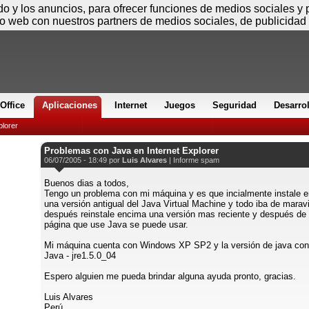
Viernes
ido y los anuncios, para ofrecer funciones de medios sociales y
io web con nuestros partners de medios sociales, de publicidad 
Office
Aplicaciones
Internet
Juegos
Seguridad
Desarro
plorer
Problemas con Java en Internet Explorer
06/07/2005 - 18:49 por
Luis Alvares
|
Informe spam
Buenos dias a todos,
Tengo un problema con mi máquina y es que incialmente instale 
una versión antigual del Java Virtual Machine y todo iba de maravi
después reinstale encima una versión mas reciente y después de 
página que use Java se puede usar.
Mi máquina cuenta con Windows XP SP2 y la versión de java con
Java - jre1.5.0_04
Espero alguien me pueda brindar alguna ayuda pronto, gracias.
Luis Alvares
Perú