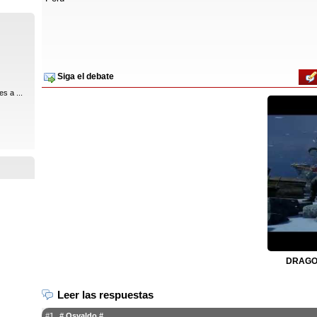
Siga el debate
s a ...
DRAGON
Leer las respuestas
#1
# Osvaldo #