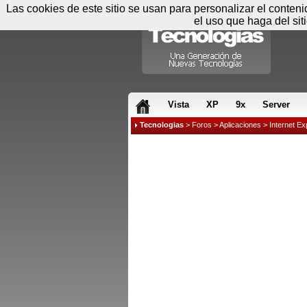
Las cookies de este sitio se usan para personalizar el conten
el uso que haga del sit
RSS & JS
Vista
XP
9x
Server
Tecnologias
>
Foros
>
Aplicaciones
>
Internet Ex