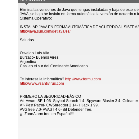
Elimina las versiones de Java que tengas instaladas y baja de este siti
JAVA, se baja he instala en forma automática la versión de acuerdo a t
Sistema Operativo:
INSTALAR JAVA EN FORMA AUTOMÁTICA DE ACUERDO AL SISTEM
http://java.sun.com/getjava/es/
Saludos.
Osvaldo Luis Vila
Burzaco- Buenos Aires.
Argentina.
Casi en el sur del Continente Americano.
Te interesa la informática?
http://www.fermu.com
http://www.vsantivirus.com
PRIMERO LA SEGURIDAD-BÁSICO
Ad-Aware SE 1.06- Spybot-Search 1.4- Spyware Blaster 3.4- Ccleaner 
A²- Pest Patrol- CWShredder 2.14- Hijack 1.99.
AVG free 7.0- AVAST 4.6- Bit Defender free.
¡¡¡ ZoneAlarm free en Español!!!