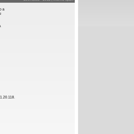
o a
u
A
1.20.118.