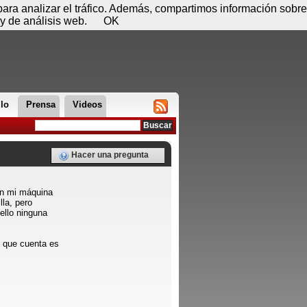
 07 de agosto - 14:37
Registrar
Conectar
 para analizar el tráfico. Además, compartimos información sobre
y de análisis web.
OK
llo
Prensa
Videos
Hacer una pregunta
en mi máquina
lla, pero
ello ninguna
 que cuenta es