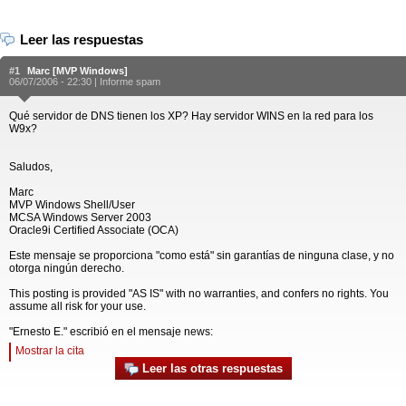
Leer las respuestas
#1
Marc [MVP Windows]
06/07/2006 - 22:30 |
Informe spam
Qué servidor de DNS tienen los XP? Hay servidor WINS en la red para los
W9x?
Saludos,
Marc
MVP Windows Shell/User
MCSA Windows Server 2003
Oracle9i Certified Associate (OCA)
Este mensaje se proporciona "como está" sin garantías de ninguna clase, y no
otorga ningún derecho.
This posting is provided "AS IS" with no warranties, and confers no rights. You
assume all risk for your use.
"Ernesto E." escribió en el mensaje news:
Mostrar la cita
Leer las otras respuestas