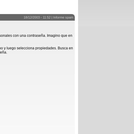
18/12/2003 - 11:52 |
Informe spam
ersonales con una contraseña. Imagino que en
cho y luego selecciona propiedades. Busca en
seña.