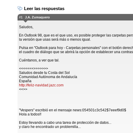
Leer las respuestas
#1
J.A. Zumaquero
Saludos,
En Outlook 98, que es el que uso, es posible proteger las carpetas p
la versión que usas será más o menos igual.
Pulsa en "Outlook para hoy - Carpetas personales" con el botón dere
el cuadro de diálogo que se abrirá la opción de establecer una contra
Cuéntanos, a ver que tal.
<<<<<<<>>>>>>>
Saludos desde tu Costa del Sol
Comunidad Autónoma de Andalucía
España
http://feliz-navidad.jazc.com
<<>>
"Vespers" escribió en el mensaje news:054501c3c542$7eeef9d0$
Hola a todos!!
Estoy llevando a cabo una tarea de protección de datos...
y claro he encontrado un problemilla...