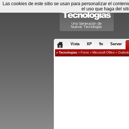
Las cookies de este sitio se usan para personalizar el conten
el uso que haga del sit
RSS & JS
Vista
XP
9x
Server
Tecnologias
>
Foros
>
Microsoft Office
>
Outlook