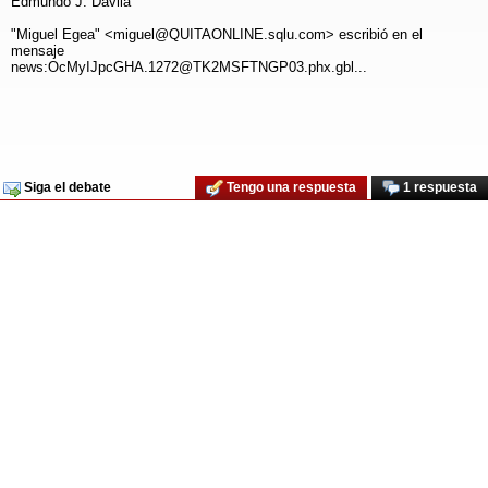
Edmundo J. Davila
"Miguel Egea" <miguel@QUITAONLINE.sqlu.com> escribió en el
mensaje
news:OcMyIJpcGHA.1272@TK2MSFTNGP03.phx.gbl...
Siga el debate
Tengo una respuesta
1 respuesta